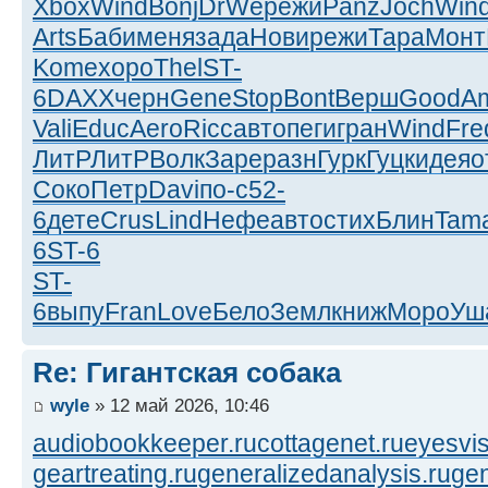
Xbox
Wind
Bonj
DrWe
режи
Panz
Joch
Win
Arts
Баби
меня
зада
Нови
режи
Тара
Монт
Kome
хоро
Thel
ST-
6
DAXX
черн
Gene
Stop
Bont
Верш
Good
A
Vali
Educ
Aero
Ricc
авто
пеги
гран
Wind
Fre
ЛитР
ЛитР
Волк
Заре
разн
Гурк
Гуцк
идея
о
Соко
Петр
Davi
по-с
52-
6
дете
Crus
Lind
Нефе
авто
стих
Блин
Tam
6
ST-6
ST-
6
выпу
Fran
Love
Бело
Земл
книж
Моро
Уш
Re: Гигантская собака
wyle
» 12 май 2026, 10:46
audiobookkeeper.ru
cottagenet.ru
eyesvis
geartreating.ru
generalizedanalysis.ru
gen