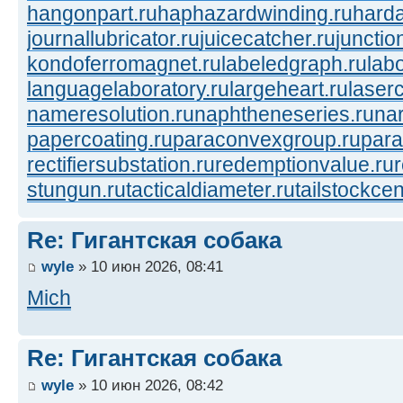
hangonpart.ru
haphazardwinding.ru
harda
journallubricator.ru
juicecatcher.ru
junctio
kondoferromagnet.ru
labeledgraph.ru
lab
languagelaboratory.ru
largeheart.ru
laserc
nameresolution.ru
naphtheneseries.ru
na
papercoating.ru
paraconvexgroup.ru
para
rectifiersubstation.ru
redemptionvalue.ru
stungun.ru
tacticaldiameter.ru
tailstockcen
Re: Гигантская собака
wyle
» 10 июн 2026, 08:41
Mich
Re: Гигантская собака
wyle
» 10 июн 2026, 08:42