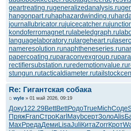
geartreating.ru
generalizedanalysis.ru
gen
hangonpart.ru
haphazardwinding.ru
harda
journallubricator.ru
juicecatcher.ru
junctio
kondoferromagnet.ru
labeledgraph.ru
lab
languagelaboratory.ru
largeheart.ru
laserc
nameresolution.ru
naphtheneseries.ru
na
papercoating.ru
paraconvexgroup.ru
para
rectifiersubstation.ru
redemptionvalue.ru
stungun.ru
tacticaldiameter.ru
tailstockcen
Re: Гигантская собака
wyle
» 01 май 2026, 09:19
Доку
122.29
Bett
Bett
Родо
True
Mich
Соде
Пряж
Fran
Стро
Karl
Mayb
серт
Золо
Alis
Б
MaxP
реда
Деми
Lisa
Juli
Кита
Zorr
Крот
Wa