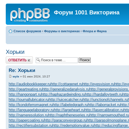
Форум 1001 Викторина
Список форумов
‹
Форумы о викторинах
‹
Флора и Фауна
Хорьки
Ответить
Re: Хорьки
wyle
» 01 июн 2024, 10:27
http://audiobookkeeper.ru
http://cottagenet.ru
http://eyesvision.ru
http://e
http://geartreating.ru
http://generalizedanalysis.ru
http://generalprovisions
http://hangonpart.ru
http://haphazardwinding.ru
http://hardalloyteeth.ru
http
http://journallubricator.ru
http://juicecatcher.ru
http://junctionofchannels.ru
http://kondoferromagnet.ru
http://labeledgraph.ru
http://laborracket.ru
http:
http://languagelaboratory.ru
http://largeheart.ru
http://lasercalibration.ru
htt
http://nameresolution.ru
http://naphtheneseries.ru
http://narrowmouthed.ru
http://papercoating.ru
http://paraconvexgroup.ru
http://parasolmonoplane.
http://rectifiersubstation.ru
http://redemptionvalue.ru
http://reducingflange.