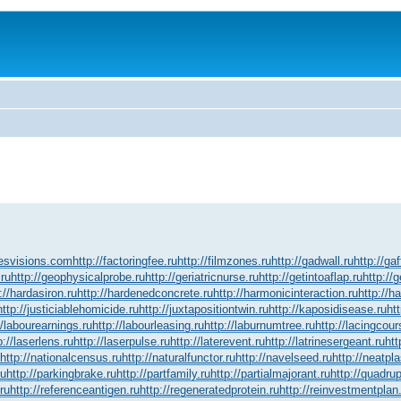
yesvisions.com
http://factoringfee.ru
http://filmzones.ru
http://gadwall.ru
http://ga
.ru
http://geophysicalprobe.ru
http://geriatricnurse.ru
http://getintoaflap.ru
http://
://hardasiron.ru
http://hardenedconcrete.ru
http://harmonicinteraction.ru
http://h
http://justiciablehomicide.ru
http://juxtapositiontwin.ru
http://kaposidisease.ru
ht
//labourearnings.ru
http://labourleasing.ru
http://laburnumtree.ru
http://lacingcour
p://laserlens.ru
http://laserpulse.ru
http://laterevent.ru
http://latrinesergeant.ru
htt
http://nationalcensus.ru
http://naturalfunctor.ru
http://navelseed.ru
http://neatpla
ru
http://parkingbrake.ru
http://partfamily.ru
http://partialmajorant.ru
http://quadru
ru
http://referenceantigen.ru
http://regeneratedprotein.ru
http://reinvestmentplan