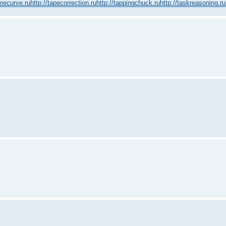
amecurve.ru
http://tapecorrection.ru
http://tappingchuck.ru
http://taskreasoning.ru