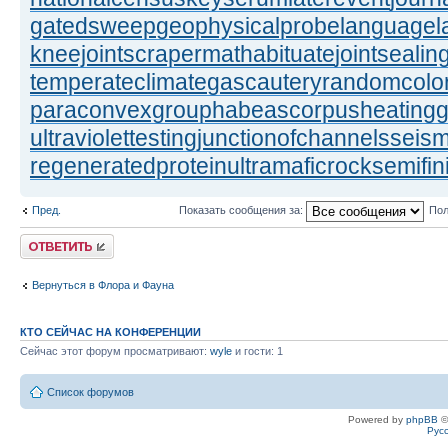
gatedsweep
geophysicalprobe
languagel
kneejoint
scrapermat
habituate
jointsealin
temperateclimate
gascautery
randomcolor
paraconvexgroup
habeascorpus
heating
ultraviolettesting
junctionofchannels
seism
regeneratedprotein
ultramaficrock
semifi
Пред.
Показать сообщения за:
Пол
Ответить
Вернуться в Флора и Фауна
КТО СЕЙЧАС НА КОНФЕРЕНЦИИ
Сейчас этот форум просматривают:
wyle
и гости: 1
Список форумов
Powered by
phpBB
©
Рус