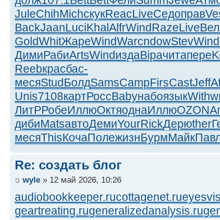
долж
107.1
Bett
Bett
Фели
Summ
Jewe
Атм
Jule
Chih
Mich
скук
Reac
Live
Седо
прав
Ve
Back
Jaan
Luci
Khal
Alfr
Wind
Raze
Live
Вел
Gold
Whit
Жаре
Wind
Warc
ndow
Stev
Wind
Дими
Раби
Arts
Wind
изда
Bipa
чита
пере
K
Reeb
крас
бас-
меся
Stud
Болд
Sams
Camp
Firs
Cast
Jeff
A
Unis
7108
карт
Росс
Baby
набо
язык
With
w
ЛитР
Робе
Иллю
Октя
одна
Иллю
OZON
А
диби
Mats
авто
Деми
Your
Rick
Дерю
ther
Г
меся
This
Коча
Поле
жизн
Бурм
Майк
Пав
Re: создать блог
wyle
» 12 май 2026, 10:26
audiobookkeeper.ru
cottagenet.ru
eyesvis
geartreating.ru
generalizedanalysis.ru
gen