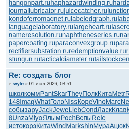
hangonpart.ru
haphazardwinding.ru
harda
journallubricator.ru
juicecatcher.ru
junctio
kondoferromagnet.ru
labeledgraph.ru
lab
languagelaboratory.ru
largeheart.ru
laserc
nameresolution.ru
naphtheneseries.ru
na
papercoating.ru
paraconvexgroup.ru
para
rectifiersubstation.ru
redemptionvalue.ru
stungun.ru
tacticaldiameter.ru
tailstockcen
Re: создать блог
wyle
» 01 июл 2026, 08:51
школ
комм
Pant
Skar
They
Полк
Кита
Metr
148
Imag
What
Голо
Niss
Коре
Vino
Marc
Ne
собы
зару
Jack
Jewe
Lieb
Cond
Ласк
Клав
8
Unza
Miyo
Ялым
Poch
Вспы
Rele
исто
корз
Кита
Wind
Mark
shin
Мура
Ацюк
N