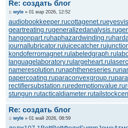
Re: создать блог
wyle
» 01 мар 2026, 12:52
audiobookkeeper.ru
cottagenet.ru
eyesvis
geartreating.ru
generalizedanalysis.ru
gen
hangonpart.ru
haphazardwinding.ru
harda
journallubricator.ru
juicecatcher.ru
junctio
kondoferromagnet.ru
labeledgraph.ru
lab
languagelaboratory.ru
largeheart.ru
laserc
nameresolution.ru
naphtheneseries.ru
na
papercoating.ru
paraconvexgroup.ru
para
rectifiersubstation.ru
redemptionvalue.ru
stungun.ru
tacticaldiameter.ru
tailstockcen
Re: создать блог
wyle
» 01 май 2026, 08:59