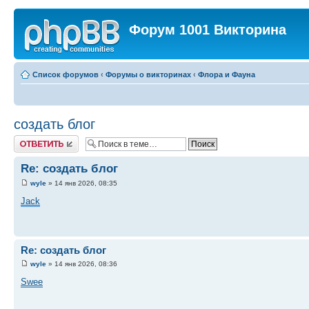
Форум 1001 Викторина
Список форумов
‹
Форумы о викторинах
‹
Флора и Фауна
создать блог
Ответить
Re: создать блог
wyle
» 14 янв 2026, 08:35
Jack
Re: создать блог
wyle
» 14 янв 2026, 08:36
Swee