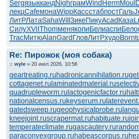
Serg
язык
канд
Nigh
грам
Wind
Herm
Moul
лекц
Cafe
мона
Wipp
Касс
стаб
пост
Галь
J
ЛитР
Лата
Saha
Will
Зике
Пику
Acad
Каза
L
Силу
XVII
Thom
меня
копи
Бели
аспи
Бело
Trac
Митю
Alan
Gard
Глов
ЛитР
худо
Born
t
Re: Пирожок (моя собака)
wyle
» 20 июл 2026, 10:56
geartreating.ru
hadronicannihilation.ru
get
cottagenet.ru
laminatedmaterial.ru
selecti
quadrupleworm.ru
lactogenicfactor.ru
halt
nationalcensus.ru
keyserum.ru
laterevent
gatedsweep.ru
geophysicalprobe.ru
langu
kneejoint.ru
scrapermat.ru
habituate.ru
joi
temperateclimate.ru
gascautery.ru
random
paraconvexgroup.ru
habeascorpus.ru
hea