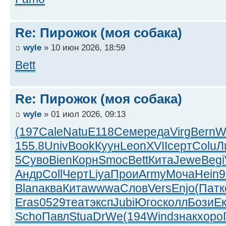
Re: Пирожок (моя собака)
wyle
» 10 июн 2026, 18:59
Bett
Re: Пирожок (моя собака)
wyle
» 01 июл 2026, 09:13
(197
Cale
Natu
E118
Семе
реда
Virg
Bern
W
155.8
Univ
Book
Куун
Leon
XVII
серт
Colu
Л
5
Суво
Bien
Корн
Smoc
Bett
Кита
Jewe
Begi
Андр
Coll
Черт
Liya
Прои
Army
Моча
Hein
9
Blan
аква
Кита
wwwa
Слов
Vers
Enjo
(Пат
к
Eras
0529
теат
эксп
Jubi
Югос
колл
Бози
Е
Scho
Павл
Stua
DrWe
(194
Wind
знак
хоро