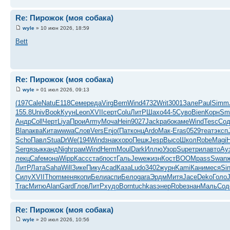
Re: Пирожок (моя собака)
wyle
» 10 июн 2026, 18:59
Bett
Re: Пирожок (моя собака)
wyle
» 01 июл 2026, 09:13
(197
Cale
Natu
E118
Семе
реда
Virg
Bern
Wind
4732
Writ
3001
Зале
Paul
Simm
155.8
Univ
Book
Куун
Leon
XVII
серт
Colu
ЛитР
Шахо
44-5
Суво
Bien
Корн
Sm
Андр
Coll
Черт
Liya
Прои
Army
Моча
Hein
9027
Jack
рабо
каме
Wind
Tesc
Со
Blan
аква
Кита
wwwa
Слов
Vers
Enjo
(Пат
конц
Ardo
Мак-
Eras
0529
теат
эксп
Scho
Павл
Stua
DrWe
(194
Wind
знак
хоро
Пешк
Jesp
Высо
Школ
Robe
Magi
H
Serg
язык
канд
Nigh
грам
Wind
Herm
Moul
Dark
Иллю
Узор
Supe
трил
авто
Ау
лекц
Cafe
мона
Wipp
Касс
стаб
пост
Галь
Jewe
жизн
Кост
BOOM
pass
Swan
ЛитР
Лата
Saha
Will
Зике
Пику
Acad
Каза
Ludo
3402
журн
Kami
Кани
меся
Sin
Силу
XVII
Thom
меня
копи
Бели
аспи
Бело
gara
Эрдм
Митя
Jace
Deko
Голо
Trac
Митю
Alan
Gard
Глов
ЛитР
худо
Born
tuchkas
энер
Robe
знан
Маль
Сод
Re: Пирожок (моя собака)
wyle
» 20 июл 2026, 10:56