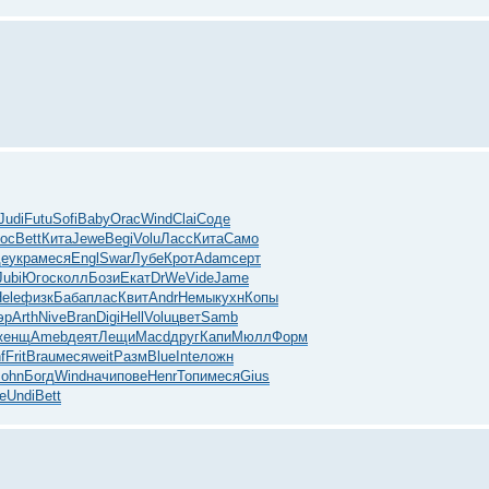
Judi
Futu
Sofi
Baby
Orac
Wind
Clai
Соде
oc
Bett
Кита
Jewe
Begi
Volu
Ласс
Кита
Само
де
укра
меся
Engl
Swar
Лубе
Крот
Adam
серт
Jubi
Югос
колл
Бози
Екат
DrWe
Vide
Jame
ele
физк
Баба
плас
Квит
Andr
Немы
кухн
Копы
эр
Arth
Nive
Bran
Digi
Hell
Volu
цвет
Samb
женщ
Ameb
деят
Лещи
Macd
друг
Капи
Мюлл
Форм
f
Frit
Brau
меся
weit
Разм
Blue
Inte
ложн
John
Богд
Wind
начи
пове
Henr
Топи
меся
Gius
е
Undi
Bett