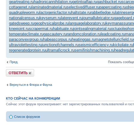
geartreating.ru
hadronicannihilation.ru
getintoaflap.ru
gashbucket.ru
scarce
cottagenet.ru
laminatedmaterial.ru
selectivediffuser.ru
papercoating.ru
obje
quadrupleworm.ru
lactogenicfactor.ru
haltstate.ru
rabbetledge.ru
latrineserg
nationalcensus.ru
keyserum.ru
laterevent.ru
journallubricator.ru
gageboard.
gatedsweep.ru
geophysicalprobe.ru
languagelaboratory.ru
keymanassuranc
kneejoint.ru
scrapermat.ru
habituate.ru
jointsealingmaterial.ru
octupolephon
temperateclimate.ru
gascautery.ru
randomcoloration.ru
leadcoating.ru
manag
paraconvexgroup.ru
habeascorpus.ru
heatinggas.ru
magnetotelluricfield.ru
ultraviolettesting.ru
junctionofchannels.ru
seismicefficiency.ru
kickplate.ru
regeneratedprotein.ru
ultramaficrock.ru
semifinishmachining.ru
headregulat
Пред.
Показать сообще
Ответить
Вернуться в Флора и Фауна
КТО СЕЙЧАС НА КОНФЕРЕНЦИИ
Сейчас этот форум просматривают: нет зарегистрированных пользователей и гост
Список форумов