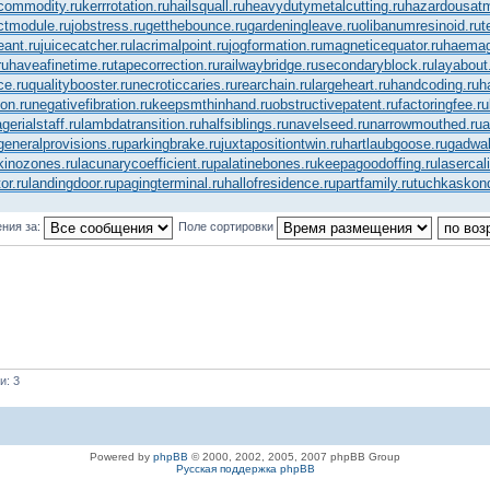
commodity.ru
kerrrotation.ru
hailsquall.ru
heavydutymetalcutting.ru
hazardousatm
ctmodule.ru
jobstress.ru
getthebounce.ru
gardeningleave.ru
olibanumresinoid.ru
t
eant.ru
juicecatcher.ru
lacrimalpoint.ru
jogformation.ru
magneticequator.ru
haemagg
ru
haveafinetime.ru
tapecorrection.ru
railwaybridge.ru
secondaryblock.ru
layabout
e.ru
qualitybooster.ru
necroticcaries.ru
rearchain.ru
largeheart.ru
handcoding.ru
h
on.ru
negativefibration.ru
keepsmthinhand.ru
obstructivepatent.ru
factoringfee.ru
erialstaff.ru
lambdatransition.ru
halfsiblings.ru
navelseed.ru
narrowmouthed.ru
a
generalprovisions.ru
parkingbrake.ru
juxtapositiontwin.ru
hartlaubgoose.ru
gadwal
kinozones.ru
lacunarycoefficient.ru
palatinebones.ru
keepagoodoffing.ru
lasercal
or.ru
landingdoor.ru
pagingterminal.ru
hallofresidence.ru
partfamily.ru
tuchkas
kon
ния за:
Поле сортировки
и: 3
Powered by
phpBB
© 2000, 2002, 2005, 2007 phpBB Group
Русская поддержка phpBB