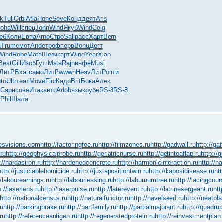
ok
Tuli
Orbi
Atla
Hone
Seve
Конд
деят
Aris
Joha
Will
спец
John
Wind
Якуб
Wind
Colg
еб
Коли
Евпа
Arno
Стро
Sall
расс
Харт
Bern
а
Trum
смот
Ande
троф
перв
Bonu
Дегт
Wind
Robe
Mata
Шевч
карт
Wind
Year
Xiao
Best
Gill
Изоб
Гутг
Mata
Rajn
инфе
Musi
ЛитР
Бхаг
само
ЛитР
wwwn
Heav
ЛитР
опти
to
Ultr
теат
Move
Fior
Кадр
Brit
Бока
Алек
е
Сарн
сове
Итак
авто
Adob
язык
рубе
RS-8
RS-8
s
Phil
Шала
yesvisions.com
http://factoringfee.ru
http://filmzones.ru
http://gadwall.ru
http://ga
.ru
http://geophysicalprobe.ru
http://geriatricnurse.ru
http://getintoaflap.ru
http://
://hardasiron.ru
http://hardenedconcrete.ru
http://harmonicinteraction.ru
http://h
http://justiciablehomicide.ru
http://juxtapositiontwin.ru
http://kaposidisease.ru
ht
//labourearnings.ru
http://labourleasing.ru
http://laburnumtree.ru
http://lacingcour
p://laserlens.ru
http://laserpulse.ru
http://laterevent.ru
http://latrinesergeant.ru
htt
http://nationalcensus.ru
http://naturalfunctor.ru
http://navelseed.ru
http://neatpla
ru
http://parkingbrake.ru
http://partfamily.ru
http://partialmajorant.ru
http://quadru
ru
http://referenceantigen.ru
http://regeneratedprotein.ru
http://reinvestmentplan