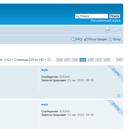
Расширенный поиск
FAQ
Регистрация
Вход
й: 1415 •
Страница
119
из
142
•
...
...
1
116
117
118
119
120
121
122
142
wyle
Сообщения:
428348
Зарегистрирован:
21 авг 2023, 08:39
wyle
Сообщения:
428348
Зарегистрирован:
21 авг 2023, 08:39