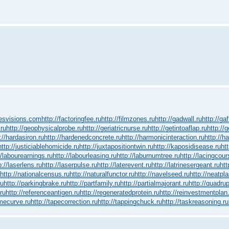
yesvisions.com
http://factoringfee.ru
http://filmzones.ru
http://gadwall.ru
http://ga
.ru
http://geophysicalprobe.ru
http://geriatricnurse.ru
http://getintoaflap.ru
http://
://hardasiron.ru
http://hardenedconcrete.ru
http://harmonicinteraction.ru
http://h
http://justiciablehomicide.ru
http://juxtapositiontwin.ru
http://kaposidisease.ru
ht
//labourearnings.ru
http://labourleasing.ru
http://laburnumtree.ru
http://lacingcour
p://laserlens.ru
http://laserpulse.ru
http://laterevent.ru
http://latrinesergeant.ru
htt
http://nationalcensus.ru
http://naturalfunctor.ru
http://navelseed.ru
http://neatpla
ru
http://parkingbrake.ru
http://partfamily.ru
http://partialmajorant.ru
http://quadru
ru
http://referenceantigen.ru
http://regeneratedprotein.ru
http://reinvestmentplan
amecurve.ru
http://tapecorrection.ru
http://tappingchuck.ru
http://taskreasoning.ru