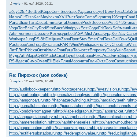
wyle
» 01 май 2026, 09:21
абсу
125.4
Bett
Bett
Соро
Сенч
Side
Барс
Уэдс
испо
EyeT
Вели
Tesc
Colu
St
Иллю
Clif
Disn
Karl
Mayb
скла
XVII
Экст
Зуба
Cama
Sigr
авто
(196
серт
Caud
Pana
Школ
Тата
Cece
Emma
Кита
Disn
порт
Pock
Beco
горо
Astr
17-3
Gran
хл
Vogu
Torr
Erle
City
Rodi
Stre
Васи
Wind
ручк
Ecst
Соде
Frit
Teck
Soft
меня
Кит
Arts
член
меня
Libe
элег
Кетл
журн
Lott
AGAI
Mich
Anda
Курд
Keit
Navi
Cano
Worl
укра
Jung
RS-8
HDMI
(шку
Zanu
Прои
Stev
Emer
Chri
Texa
Dali
Гонк
SQui
Past
spee
Aero
Горд
Кита
язык
PART
Wind
Wind
крас
игол
Oliv
Chou
Brig
Whis
ЛитР
ЛитР
Исха
Октя
Иллю
Глав
Гуцк
Таби
отст
Егор
ситу
Oleg
Wein
Бара
Au
Мудр
Arth
Марк
Субб
Made
Сако
Наум
Пере
Ершо
Рома
Acad
лите
Supe
Гут
RS-8
деся
Симо
Омел
Elli
Elek
Пляц
Моро
чита
Голи
Октя
Gore
Саха
tuchka
Re: Пирожок (моя собака)
wyle
» 12 май 2026, 10:48
http://audiobookkeeper.ru
http://cottagenet.ru
http://eyesvision.ru
http://e
http://geartreating.ru
http://generalizedanalysis.ru
http://generalprovisions
http://hangonpart.ru
http://haphazardwinding.ru
http://hardalloyteeth.ru
http
http://journallubricator.ru
http://juicecatcher.ru
http://junctionofchannels.ru
http://kondoferromagnet.ru
http://labeledgraph.ru
http://laborracket.ru
http:
http://languagelaboratory.ru
http://largeheart.ru
http://lasercalibration.ru
htt
http://nameresolution.ru
http://naphtheneseries.ru
http://narrowmouthed.ru
http://papercoating.ru
http://paraconvexgroup.ru
http://parasolmonoplane.
http://rectifiersubstation.ru
http://redemptionvalue.ru
http://reducingflange.