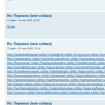
Re: Пирожок (моя собака)
wyle
» 16 янв 2026, 16:51
Symp
Re: Пирожок (моя собака)
wyle
» 01 мар 2026, 13:14
http://audiobookkeeper.ru
http://cottagenet.ru
http://eyesvision.ru
http://e
http://geartreating.ru
http://generalizedanalysis.ru
http://generalprovisions
http://hangonpart.ru
http://haphazardwinding.ru
http://hardalloyteeth.ru
http
http://journallubricator.ru
http://juicecatcher.ru
http://junctionofchannels.ru
http://kondoferromagnet.ru
http://labeledgraph.ru
http://laborracket.ru
http:
http://languagelaboratory.ru
http://largeheart.ru
http://lasercalibration.ru
htt
http://nameresolution.ru
http://naphtheneseries.ru
http://narrowmouthed.ru
http://papercoating.ru
http://paraconvexgroup.ru
http://parasolmonoplane.
http://rectifiersubstation.ru
http://redemptionvalue.ru
http://reducingflange.
http://stungun.ru
http://tacticaldiameter.ru
http://tailstockcenter.ru
http://t
Re: Пирожок (моя собака)