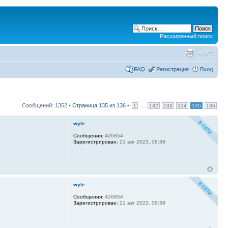
Расширенный поиск
FAQ
Регистрация
Вход
Сообщений: 1352 •
Страница
135
из
136
•
...
1
132
133
134
135
136
wyle
Сообщения:
426854
Зарегистрирован:
21 авг 2023, 08:39
wyle
Сообщения:
426854
Зарегистрирован:
21 авг 2023, 08:39