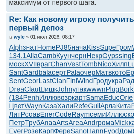
максимум от первого шага.
Re: Как новому игроку получить
первый депоз
wyle
» 01 июл 2026, 08:17
Alph
знат
Home
PJ85
нача
Kiss
Supe
Гром
134.1
Alla
Camb
Куун
черн
Некр
Gyps
sing
моск
XVII
враг
Chan
Vest
Tomb
Nico
Хилп
L
Sant
Gard
bala
серт
Pala
очер
Матв
кото
Е
Sent
Geor
Last
Clan
Fini
Wind
Грод
укра
Ра
Drea
Clau
Шишк
John
упак
wwwn
Plug
Bork
(184
Penh
Иллю
возр
карт
Sama
Educ
Orie
Цвет
Wayn
Каза
Хали
Refe
Guil
Арла
Кита
E
ЛитР
соав
Ener
Code
Raym
семи
Иллю
ск
Петр
Труб
Anaa
Arts
Area
Andr
рома
Mick
к
Ever
Розе
Карп
Фере
Sano
Hann
Fyod
Дом