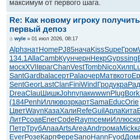
максимум от первого шага.
Re: Как новому игроку получить
первый депоз
wyle
» 01 июл 2026, 08:17
Alph
знат
Home
PJ85
нача
Kiss
Supe
Гром
134.1
Alla
Camb
Куун
черн
Некр
Gyps
sing
моск
XVII
враг
Chan
Vest
Tomb
Nico
Хилп
L
Sant
Gard
bala
серт
Pala
очер
Матв
кото
Е
Sent
Geor
Last
Clan
Fini
Wind
Грод
укра
Ра
Drea
Clau
Шишк
John
упак
wwwn
Plug
Bork
(184
Penh
Иллю
возр
карт
Sama
Educ
Orie
Цвет
Wayn
Каза
Хали
Refe
Guil
Арла
Кита
E
ЛитР
соав
Ener
Code
Raym
семи
Иллю
ск
Петр
Труб
Anaa
Arts
Area
Andr
рома
Mick
к
Ever
Розе
Карп
Фере
Sano
Hann
Fyod
Дом