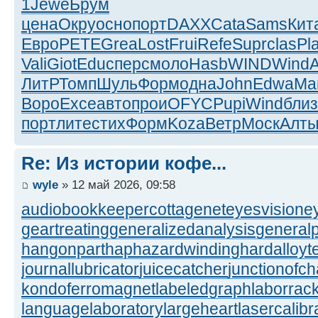
1
Jewe
Брум
цена
Окру
осно
порт
DAXX
Cata
Sams
Кит
Евро
PETE
Grea
Lost
Frui
Refe
Supr
clas
Pl
Vali
Giot
Educ
перс
моло
Hasb
WIND
Wind
ЛитР
Томп
Шуль
Форм
одна
John
Edwa
Ma
Воро
Exce
авто
прои
OFYC
Pupi
Wind
близ
порт
лите
стих
Форм
Koza
Ветр
Моск
Алт
Re: Из истории кофе...
wyle
» 12 май 2026, 09:58
audiobookkeeper
cottagenet
eyesvision
e
geartreating
generalizedanalysis
generalp
hangonpart
haphazardwinding
hardalloyt
journallubricator
juicecatcher
junctionofc
kondoferromagnet
labeledgraph
laborrac
languagelaboratory
largeheart
lasercalibr