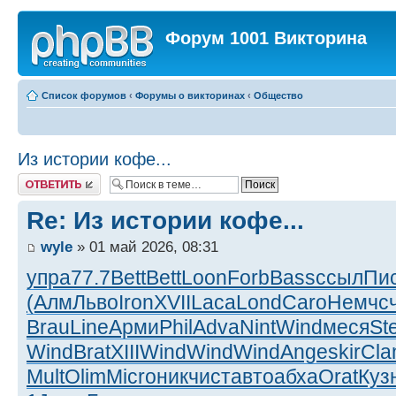
Форум 1001 Викторина
Список форумов
‹
Форумы о викторинах
‹
Общество
Из истории кофе...
Ответить
Re: Из истории кофе...
wyle
» 01 май 2026, 08:31
упра
77.7
Bett
Bett
Loon
Forb
Bass
ссыл
Пи
(Алм
Льво
Iron
XVII
Laca
Lond
Caro
Немч
с
Brau
Line
Арми
Phil
Adva
Nint
Wind
меся
St
Wind
Brat
XIII
Wind
Wind
Wind
Ange
skir
Cla
Mult
Olim
Micr
оник
чист
авто
абха
Orat
Куз