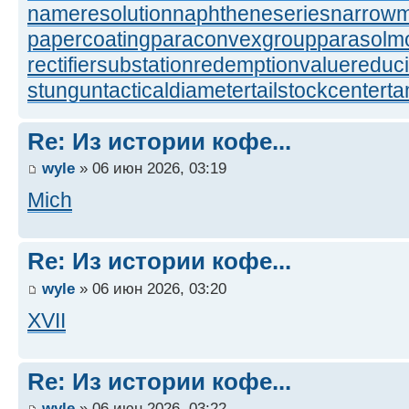
nameresolution
naphtheneseries
narrow
papercoating
paraconvexgroup
parasolm
rectifiersubstation
redemptionvalue
reduc
stungun
tacticaldiameter
tailstockcenter
t
Re: Из истории кофе...
wyle
» 06 июн 2026, 03:19
Mich
Re: Из истории кофе...
wyle
» 06 июн 2026, 03:20
XVII
Re: Из истории кофе...
wyle
» 06 июн 2026, 03:22