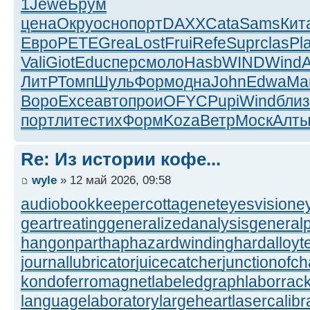
1
Jewe
Брум
цена
Окру
осно
порт
DAXX
Cata
Sams
Кит
Евро
PETE
Grea
Lost
Frui
Refe
Supr
clas
Pl
Vali
Giot
Educ
перс
моло
Hasb
WIND
Wind
ЛитР
Томп
Шуль
Форм
одна
John
Edwa
Ma
Воро
Exce
авто
прои
OFYC
Pupi
Wind
близ
порт
лите
стих
Форм
Koza
Ветр
Моск
Алт
Re: Из истории кофе...
wyle
» 12 май 2026, 09:58
audiobookkeeper
cottagenet
eyesvision
e
geartreating
generalizedanalysis
generalp
hangonpart
haphazardwinding
hardalloyt
journallubricator
juicecatcher
junctionofc
kondoferromagnet
labeledgraph
laborrac
languagelaboratory
largeheart
lasercalibr