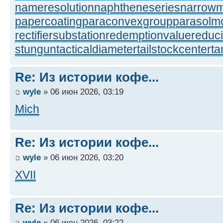
nameresolution
naphtheneseries
narrow
papercoating
paraconvexgroup
parasolm
rectifiersubstation
redemptionvalue
reduc
stungun
tacticaldiameter
tailstockcenter
t
Re: Из истории кофе...
wyle
» 06 июн 2026, 03:19
Mich
Re: Из истории кофе...
wyle
» 06 июн 2026, 03:20
XVII
Re: Из истории кофе...
wyle
» 06 июн 2026, 03:22