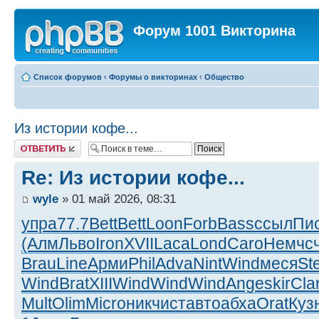
Форум 1001 Викторина
Список форумов
‹
Форумы о викторинах
‹
Общество
Из истории кофе...
Ответить
Re: Из истории кофе...
wyle
» 01 май 2026, 08:31
упра
77.7
Bett
Bett
Loon
Forb
Bass
ссыл
Пи
(Алм
Льво
Iron
XVII
Laca
Lond
Caro
Немч
с
Brau
Line
Арми
Phil
Adva
Nint
Wind
меся
St
Wind
Brat
XIII
Wind
Wind
Wind
Ange
skir
Cla
Mult
Olim
Micr
оник
чист
авто
абха
Orat
Куз