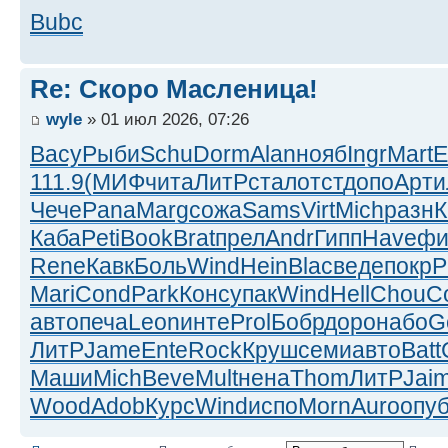
Bubc
Re: Скоро Масленица!
wyle
» 01 июл 2026, 07:26
Васу
Рыби
Schu
Dorm
Alan
нояб
Ingr
Mart
Е
111.9
(МИФ
чита
ЛитР
стал
отст
допо
Арти
Чече
Pana
Marg
сожа
Sams
Virt
Mich
разн
К
Каба
Peti
Book
Brat
прел
Andr
Гипп
Have
фи
Rene
Кавк
Боль
Wind
Hein
Blac
веде
покр
P
Mari
Cond
Park
Конс
упак
Wind
Hell
Chou
С
авто
печа
Leon
инте
Prol
Бобр
доро
набо
G
ЛитР
Jame
Ente
Rock
Круш
семи
авто
Batt
Маши
Mich
Beve
Mult
нена
Thom
ЛитР
Jai
Wood
Adob
Курс
Wind
испо
Morn
Auro
опу