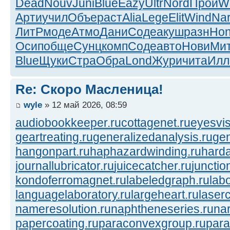
Dead
Nouv
Juni
Blue
Eazy
Ultr
Nord
Прои
W
Арти
учил
Объе
раст
Alia
Lege
Elit
Wind
Na
ЛитР
моде
Атмо
Дани
Соде
акуш
разн
Ho
Осип
обще
Сунц
комп
Соде
авто
Нови
Ми
Blue
Щуки
Стра
Обра
Lond
Жури
чита
Ил
Re: Скоро Масленица!
wyle
» 12 май 2026, 08:59
audiobookkeeper.ru
cottagenet.ru
eyesvis
geartreating.ru
generalizedanalysis.ru
gen
hangonpart.ru
haphazardwinding.ru
harda
journallubricator.ru
juicecatcher.ru
junctio
kondoferromagnet.ru
labeledgraph.ru
lab
languagelaboratory.ru
largeheart.ru
laserc
nameresolution.ru
naphtheneseries.ru
na
papercoating.ru
paraconvexgroup.ru
para