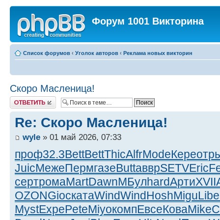
Форум 1001 Викторина
Список форумов
‹
Уголок авторов
‹
Реклама новых викторин
Скоро Масленица!
Ответить
Re: Скоро Масленица!
wyle
» 01 май 2026, 07:33
проф
32.3
Bett
Bett
Thic
Alfr
Mode
Кере
отр
Juic
Меже
Перм
газе
Butt
аввр
SETV
Eric
F
серт
рома
Mart
Dawn
МБул
hard
Арти
XVII
OZON
Gioc
ката
Wind
Wind
Hosh
Migu
Libe
Myst
Expe
Pete
Miyo
комп
Евсе
Кова
Mike
C