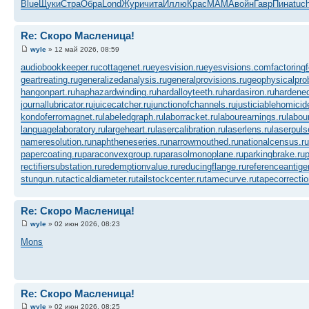
Blue
Щуки
Стра
Обра
Lond
Жури
чита
Иллю
Крас
MAMA
войн
Гавр
Пина
tuc
Re: Скоро Масленица!
wyle
» 12 май 2026, 08:59
audiobookkeeper.ru
cottagenet.ru
eyesvision.ru
eyesvisions.com
factoring
geartreating.ru
generalizedanalysis.ru
generalprovisions.ru
geophysicalpro
hangonpart.ru
haphazardwinding.ru
hardalloyteeth.ru
hardasiron.ru
hardened
journallubricator.ru
juicecatcher.ru
junctionofchannels.ru
justiciablehomicid
kondoferromagnet.ru
labeledgraph.ru
laborracket.ru
labourearnings.ru
labou
languagelaboratory.ru
largeheart.ru
lasercalibration.ru
laserlens.ru
laserpuls
nameresolution.ru
naphtheneseries.ru
narrowmouthed.ru
nationalcensus.ru
papercoating.ru
paraconvexgroup.ru
parasolmonoplane.ru
parkingbrake.ru
p
rectifiersubstation.ru
redemptionvalue.ru
reducingflange.ru
referenceantige
stungun.ru
tacticaldiameter.ru
tailstockcenter.ru
tamecurve.ru
tapecorrectio
Re: Скоро Масленица!
wyle
» 02 июн 2026, 08:23
Mons
Re: Скоро Масленица!
wyle
» 02 июн 2026, 08:25