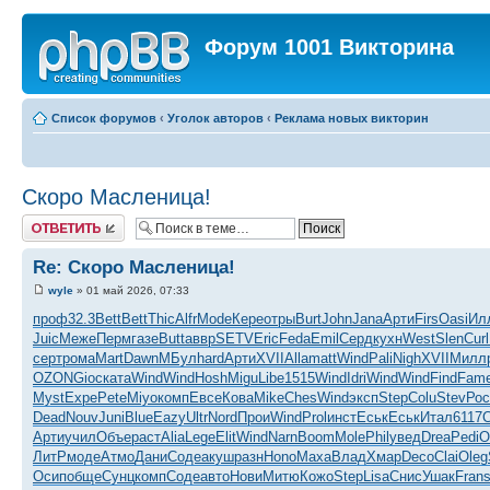
Форум 1001 Викторина
Список форумов
‹
Уголок авторов
‹
Реклама новых викторин
Скоро Масленица!
Ответить
Re: Скоро Масленица!
wyle
» 01 май 2026, 07:33
проф
32.3
Bett
Bett
Thic
Alfr
Mode
Кере
отры
Burt
John
Jana
Арти
Firs
Oasi
Ил
Juic
Меже
Перм
газе
Butt
аввр
SETV
Eric
Feda
Emil
Серд
кухн
West
Slen
Curl
серт
рома
Mart
Dawn
МБул
hard
Арти
XVII
Alla
matt
Wind
Pali
Nigh
XVII
Милл
OZON
Gioc
ката
Wind
Wind
Hosh
Migu
Libe
1515
Wind
Idri
Wind
Wind
Find
Fam
Myst
Expe
Pete
Miyo
комп
Евсе
Кова
Mike
Ches
Wind
эксп
Step
Colu
Stev
Рос
Dead
Nouv
Juni
Blue
Eazy
Ultr
Nord
Прои
Wind
Prol
инст
Еськ
Еськ
Итал
6117
C
Арти
учил
Объе
раст
Alia
Lege
Elit
Wind
Narn
Boom
Mole
Phil
увед
Drea
Pedi
О
ЛитР
моде
Атмо
Дани
Соде
акуш
разн
Hono
Маха
Влад
Хмар
Deco
Clai
Oleg
Осип
обще
Сунц
комп
Соде
авто
Нови
Митю
Кожо
Step
Lisa
Снис
Ушак
Fran