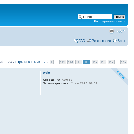
Расширенный поиск
FAQ
Регистрация
Вход
й: 1584 •
Страница
116
из
159
•
...
...
1
113
114
115
116
117
118
119
159
wyle
Сообщения:
429652
Зарегистрирован:
21 авг 2023, 08:39