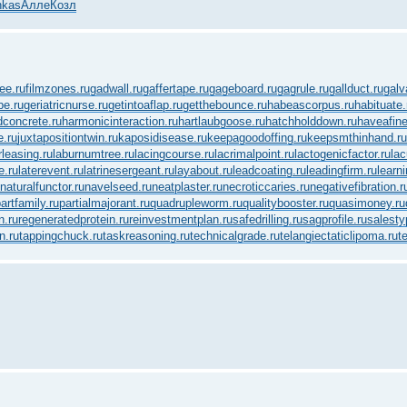
hkas
Алле
Козл
fee.ru
filmzones.ru
gadwall.ru
gaffertape.ru
gageboard.ru
gagrule.ru
gallduct.ru
galv
be.ru
geriatricnurse.ru
getintoaflap.ru
getthebounce.ru
habeascorpus.ru
habituate.
concrete.ru
harmonicinteraction.ru
hartlaubgoose.ru
hatchholddown.ru
haveafine
e.ru
juxtapositiontwin.ru
kaposidisease.ru
keepagoodoffing.ru
keepsmthinhand.ru
rleasing.ru
laburnumtree.ru
lacingcourse.ru
lacrimalpoint.ru
lactogenicfactor.ru
lac
e.ru
laterevent.ru
latrinesergeant.ru
layabout.ru
leadcoating.ru
leadingfirm.ru
learn
naturalfunctor.ru
navelseed.ru
neatplaster.ru
necroticcaries.ru
negativefibration.r
artfamily.ru
partialmajorant.ru
quadrupleworm.ru
qualitybooster.ru
quasimoney.ru
n.ru
regeneratedprotein.ru
reinvestmentplan.ru
safedrilling.ru
sagprofile.ru
salesty
n.ru
tappingchuck.ru
taskreasoning.ru
technicalgrade.ru
telangiectaticlipoma.ru
t