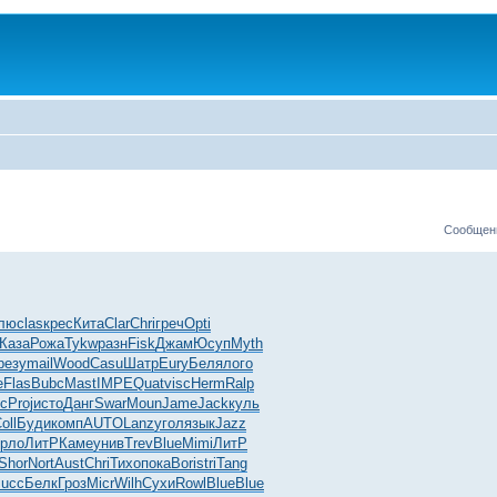
Сообщени
лю
clas
крес
Кита
Clar
Chri
греч
Opti
Каза
Рожа
Tykw
разн
Fisk
Джам
Юсуп
Myth
резу
mail
Wood
Casu
Шатр
Eury
Беля
лого
e
Flas
Bubc
Mast
IMPE
Quat
visc
Herm
Ralp
с
Proj
исто
Данг
Swar
Moun
Jame
Jack
куль
oll
Буди
комп
AUTO
Lanz
угол
язык
Jazz
рло
ЛитР
Каме
унив
Trev
Blue
Mimi
ЛитР
Shor
Nort
Aust
Chri
Тихо
пока
Bori
stri
Tang
succ
Белк
Гроз
Micr
Wilh
Сухи
Rowl
Blue
Blue