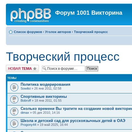
Форум 1001 Викторина
Список форумов
‹
Уголок авторов
‹
Творческий процесс
Творческий процесс
Новая тема
ТЕМЫ
Политика модерирования
Sowilst
» 26 янв 2011, 02:58
Спортивные викторины
Bobroff
» 18 янв 2011, 01:55
Сколько времени Вы тратите на создание новой виктор
dimax
» 05 дек 2010, 14:16
Школа и детский сад для русскоязычных детей в ОАЭ
Progony44
» 19 май 2025, 16:44