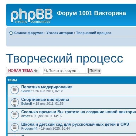
Форум 1001 Викторина
Список форумов
‹
Уголок авторов
‹
Творческий процесс
Творческий процесс
Новая тема
ТЕМЫ
Политика модерирования
Sowilst
» 26 янв 2011, 02:58
Спортивные викторины
Bobroff
» 18 янв 2011, 01:55
Сколько времени Вы тратите на создание новой виктор
dimax
» 05 дек 2010, 14:16
Школа и детский сад для русскоязычных детей в ОАЭ
Progony44
» 19 май 2025, 16:44