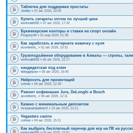
Таблетки для поддержки простаты
Jenifer
» 07 авг 2026, 20:09
Купить сигареты оптом по лучшей цене
worksale555
» 07 авг 2026, 17:42
Букмекерские конторы и ставки на спорт онлайн
Progony44
» 01 мар 2026, 01:38
Как заработать в интернете новичку с нуля
acontinent_
» 01 авг 2026, 10:32
Грузоподъёмное оборудование в Алматы — стропы, тали
worksale555
» 06 авг 2026, 22:17
кандидатская под ключ
bbloggepow
» 06 авг 2026, 19:40
Нейросеть для презентаций
cohote
» 06 авг 2026, 12:39
Ремонт кофемашин Jura, DeLonghi и Bosch
acontinent_
» 06 авг 2026, 12:11
Казино с минимальным депозитом
mrspanampalmer2
» 19 авг 2025, 12:21
Vegastars casino
cohote
» 04 авг 2026, 15:11
Как выбрать бесплатный лаунчер для игр на ПК на русск
worksale555
» 05 авг 2026, 15:51