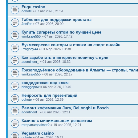
Fugu casino
cohote
» 07 авг 2026, 21:51
Таблетки для поддержки простаты
Jenifer
» 07 авг 2026, 20:09
Купить сигареты оптом по лучшей цене
worksale555
» 07 авг 2026, 17:42
Букмекерские конторы и ставки на спорт онлайн
Progony44
» 01 мар 2026, 01:38
Как заработать в интернете новичку с нуля
acontinent_
» 01 авг 2026, 10:32
Грузоподъёмное оборудование в Алматы — стропы, тали
worksale555
» 06 авг 2026, 22:17
кандидатская под ключ
bbloggepow
» 06 авг 2026, 19:40
Нейросеть для презентаций
cohote
» 06 авг 2026, 12:39
Ремонт кофемашин Jura, DeLonghi и Bosch
acontinent_
» 06 авг 2026, 12:11
Казино с минимальным депозитом
mrspanampalmer2
» 19 авг 2025, 12:21
Vegastars casino
cohote
» 04 авг 2026, 15:11