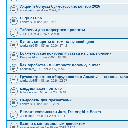
Акции и бонусы букмекерских контор 2026
acontinent_
» 04 авг 2026, 11:03
Fugu casino
cohote
» 07 авг 2026, 21:51
Таблетки для поддержки простаты
Jenifer
» 07 авг 2026, 20:09
Купить сигареты оптом по лучшей цене
worksale555
» 07 авг 2026, 17:42
Букмекерские конторы и ставки на спорт онлайн
Progony44
» 01 мар 2026, 01:38
Как заработать в интернете новичку с нуля
acontinent_
» 01 авг 2026, 10:32
Грузоподъёмное оборудование в Алматы — стропы, тали
worksale555
» 06 авг 2026, 22:17
кандидатская под ключ
bbloggepow
» 06 авг 2026, 19:40
Нейросеть для презентаций
cohote
» 06 авг 2026, 12:39
Ремонт кофемашин Jura, DeLonghi и Bosch
acontinent_
» 06 авг 2026, 12:11
Казино с минимальным депозитом
mrspanampalmer2
» 19 авг 2025, 12:21