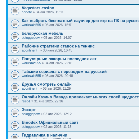
Vegastars casino
cohote
» 04 авг 2026, 15:11
Как выбрать бесплатный лаунчер для игр на ПК на русск
worksale555
» 05 авг 2026, 15:51
белорусская мебель
bbloggepow
» 05 авг 2026, 14:07
Рабочие стратегии ставок на теннис
acontinent_
» 30 июл 2026, 10:43
Популярные лакорны последних лет
worksale555
» 04 авг 2026, 22:01
Тайские сериалы с переводом на русский
worksale555
» 03 авг 2026, 20:48
Друзья смотреть онлайн
acontinent_
» 03 авг 2026, 11:29
Онлайн Казино Вавада привлекает многих своей щедрос
rseo1
» 31 янв 2025, 22:36
Эскорт
bbloggepow
» 02 авг 2026, 12:12
Binodex Официальный сайт
bbloggepow
» 02 авг 2026, 11:13
Гидравлика в наличии