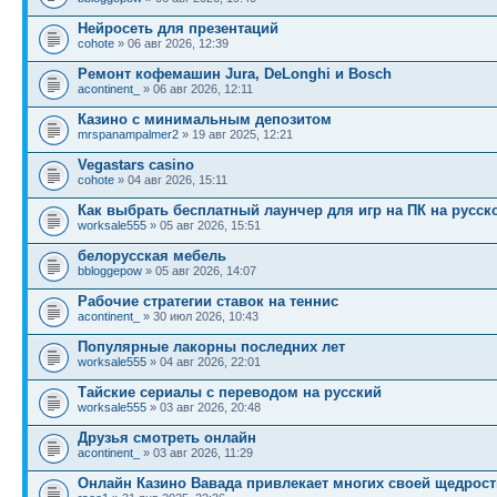
Нейросеть для презентаций
cohote
» 06 авг 2026, 12:39
Ремонт кофемашин Jura, DeLonghi и Bosch
acontinent_
» 06 авг 2026, 12:11
Казино с минимальным депозитом
mrspanampalmer2
» 19 авг 2025, 12:21
Vegastars casino
cohote
» 04 авг 2026, 15:11
Как выбрать бесплатный лаунчер для игр на ПК на русск
worksale555
» 05 авг 2026, 15:51
белорусская мебель
bbloggepow
» 05 авг 2026, 14:07
Рабочие стратегии ставок на теннис
acontinent_
» 30 июл 2026, 10:43
Популярные лакорны последних лет
worksale555
» 04 авг 2026, 22:01
Тайские сериалы с переводом на русский
worksale555
» 03 авг 2026, 20:48
Друзья смотреть онлайн
acontinent_
» 03 авг 2026, 11:29
Онлайн Казино Вавада привлекает многих своей щедрос