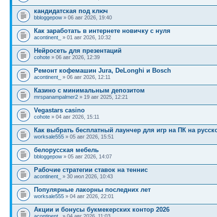
кандидатская под ключ
bbloggepow
» 06 авг 2026, 19:40
Как заработать в интернете новичку с нуля
acontinent_
» 01 авг 2026, 10:32
Нейросеть для презентаций
cohote
» 06 авг 2026, 12:39
Ремонт кофемашин Jura, DeLonghi и Bosch
acontinent_
» 06 авг 2026, 12:11
Казино с минимальным депозитом
mrspanampalmer2
» 19 авг 2025, 12:21
Vegastars casino
cohote
» 04 авг 2026, 15:11
Как выбрать бесплатный лаунчер для игр на ПК на русск
worksale555
» 05 авг 2026, 15:51
белорусская мебель
bbloggepow
» 05 авг 2026, 14:07
Рабочие стратегии ставок на теннис
acontinent_
» 30 июл 2026, 10:43
Популярные лакорны последних лет
worksale555
» 04 авг 2026, 22:01
Акции и бонусы букмекерских контор 2026
acontinent_
» 04 авг 2026, 11:03