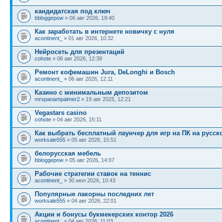
кандидатская под ключ
bbloggepow
» 06 авг 2026, 19:40
Как заработать в интернете новичку с нуля
acontinent_
» 01 авг 2026, 10:32
Нейросеть для презентаций
cohote
» 06 авг 2026, 12:39
Ремонт кофемашин Jura, DeLonghi и Bosch
acontinent_
» 06 авг 2026, 12:11
Казино с минимальным депозитом
mrspanampalmer2
» 19 авг 2025, 12:21
Vegastars casino
cohote
» 04 авг 2026, 15:11
Как выбрать бесплатный лаунчер для игр на ПК на русск
worksale555
» 05 авг 2026, 15:51
белорусская мебель
bbloggepow
» 05 авг 2026, 14:07
Рабочие стратегии ставок на теннис
acontinent_
» 30 июл 2026, 10:43
Популярные лакорны последних лет
worksale555
» 04 авг 2026, 22:01
Акции и бонусы букмекерских контор 2026
acontinent_
» 04 авг 2026, 11:03