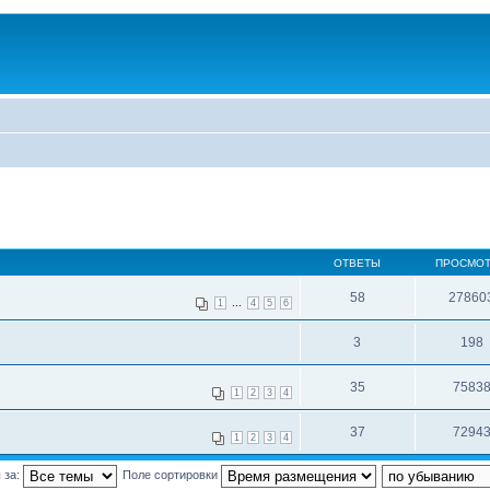
ОТВЕТЫ
ПРОСМО
58
27860
...
1
4
5
6
3
198
35
7583
1
2
3
4
37
7294
1
2
3
4
 за:
Поле сортировки