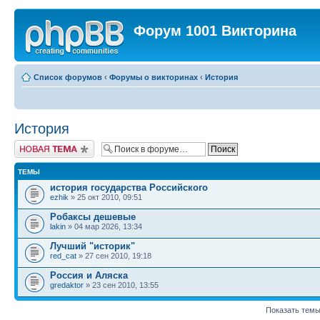
Форум 1001 Викторина
Список форумов
‹
Форумы о викторинах
‹
История
История
Новая тема
ТЕМЫ
история государства Российского
ezhik
» 25 окт 2010, 09:51
Робаксы дешевые
lakin
» 04 мар 2026, 13:34
Лучший "историк"
red_cat
» 27 сен 2010, 19:18
Россия и Аляска
gredaktor
» 23 сен 2010, 13:55
Показать темы