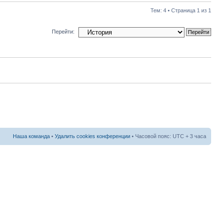
Тем: 4 • Страница
1
из
1
Перейти:
Наша команда
•
Удалить cookies конференции
• Часовой пояс: UTC + 3 часа