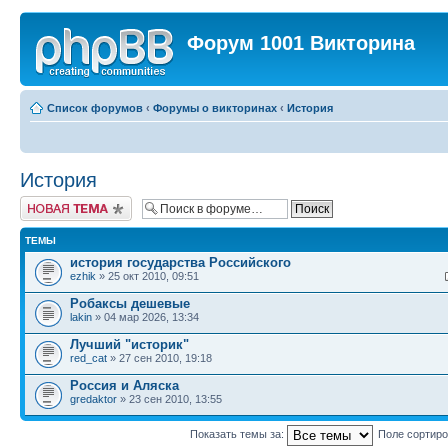
Форум 1001 Викторина
Список форумов
‹
Форумы о викторинах
‹
История
История
Новая тема
ТЕМЫ
история государства Российского
ezhik
» 25 окт 2010, 09:51
Робаксы дешевые
lakin
» 04 мар 2026, 13:34
Лучший "историк"
red_cat
» 27 сен 2010, 19:18
Россия и Аляска
gredaktor
» 23 сен 2010, 13:55
Показать темы за:
Поле сортир