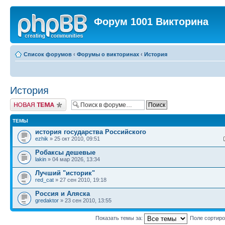
Форум 1001 Викторина
Список форумов
‹
Форумы о викторинах
‹
История
История
Новая тема
ТЕМЫ
история государства Российского
ezhik
» 25 окт 2010, 09:51
Робаксы дешевые
lakin
» 04 мар 2026, 13:34
Лучший "историк"
red_cat
» 27 сен 2010, 19:18
Россия и Аляска
gredaktor
» 23 сен 2010, 13:55
Показать темы за:
Поле сортир