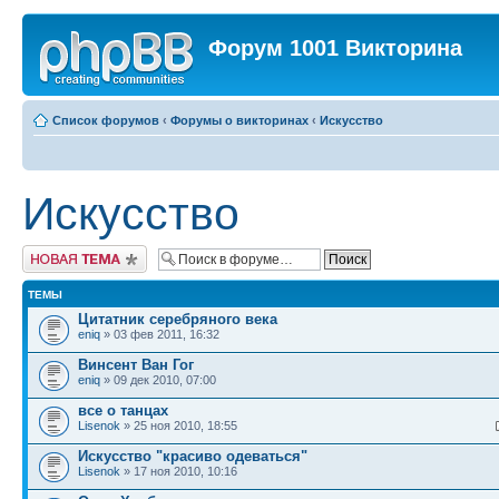
Форум 1001 Викторина
Список форумов
‹
Форумы о викторинах
‹
Искусство
Искусство
Новая тема
ТЕМЫ
Цитатник серебряного века
eniq
» 03 фев 2011, 16:32
Винсент Ван Гог
eniq
» 09 дек 2010, 07:00
все о танцах
Lisenok
» 25 ноя 2010, 18:55
Искусство "красиво одеваться"
Lisenok
» 17 ноя 2010, 10:16