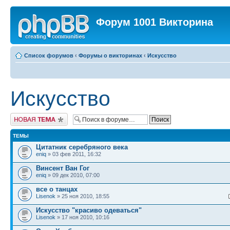
Форум 1001 Викторина
Список форумов
‹
Форумы о викторинах
‹
Искусство
Искусство
Новая тема
ТЕМЫ
Цитатник серебряного века
eniq
» 03 фев 2011, 16:32
Винсент Ван Гог
eniq
» 09 дек 2010, 07:00
все о танцах
Lisenok
» 25 ноя 2010, 18:55
Искусство "красиво одеваться"
Lisenok
» 17 ноя 2010, 10:16