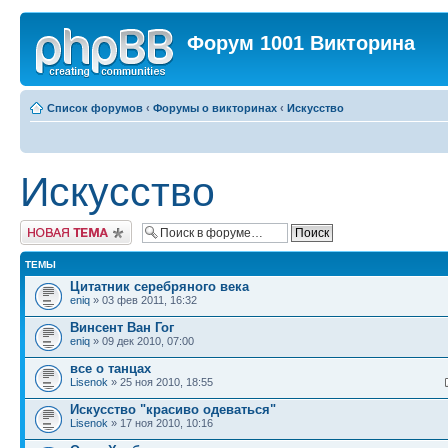
Форум 1001 Викторина
Список форумов
‹
Форумы о викторинах
‹
Искусство
Искусство
Новая тема
ТЕМЫ
Цитатник серебряного века
eniq
» 03 фев 2011, 16:32
Винсент Ван Гог
eniq
» 09 дек 2010, 07:00
все о танцах
Lisenok
» 25 ноя 2010, 18:55
Искусство "красиво одеваться"
Lisenok
» 17 ноя 2010, 10:16