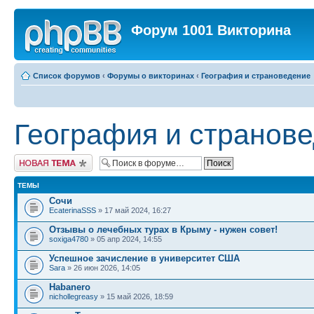
Форум 1001 Викторина
Список форумов
‹
Форумы о викторинах
‹
География и страноведение
География и странов
Новая тема
ТЕМЫ
Сочи
EcaterinaSSS
» 17 май 2024, 16:27
Отзывы о лечебных турах в Крыму - нужен совет!
soxiga4780
» 05 апр 2024, 14:55
Успешное зачисление в университет США
Sara
» 26 июн 2026, 14:05
Habanero
nichollegreasy
» 15 май 2026, 18:59