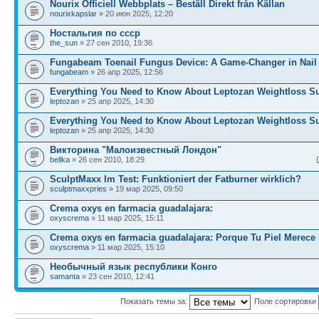
Nourix Officiell Webbplats – Beställ Direkt från Källan
nourixkapslar
» 20 июн 2025, 12:20
Ностальгия по ссср
the_sun
» 27 сен 2010, 19:36
Fungabeam Toenail Fungus Device: A Game-Changer in Nail
fungabeam
» 26 апр 2025, 12:56
Everything You Need to Know About Leptozan Weightloss S
leptozan
» 25 апр 2025, 14:30
Everything You Need to Know About Leptozan Weightloss S
leptozan
» 25 апр 2025, 14:30
Викторина "Малоизвестный Лондон"
bellka
» 26 сен 2010, 18:29
SculptMaxx Im Test: Funktioniert der Fatburner wirklich?
sculptmaxxpries
» 19 мар 2025, 09:50
Crema oxys en farmacia guadalajara:
oxyscrema
» 11 мар 2025, 15:11
Crema oxys en farmacia guadalajara: Porque Tu Piel Merece 
oxyscrema
» 11 мар 2025, 15:10
Необычный язык республики Конго
samanta
» 23 сен 2010, 12:41
Показать темы за:
Поле сортировки