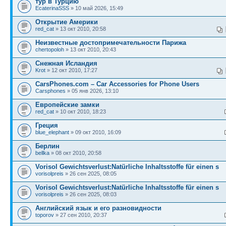
тур в Турцию
EcaterinaSSS
» 10 май 2026, 15:49
Открытие Америки
red_cat
» 13 окт 2010, 20:58
Неизвестные достопримечательности Парижа
chertopoloh
» 13 окт 2010, 20:43
Снежная Исландия
Krot
» 12 окт 2010, 17:27
CarsPhones.com – Car Accessories for Phone Users
Carsphones
» 05 янв 2026, 13:10
Европейские замки
red_cat
» 10 окт 2010, 18:23
Греция
blue_elephant
» 09 окт 2010, 16:09
Берлин
bellka
» 08 окт 2010, 20:58
Vorisol Gewichtsverlust:Natürliche Inhaltsstoffe für einen s
vorisolpreis
» 26 сен 2025, 08:05
Vorisol Gewichtsverlust:Natürliche Inhaltsstoffe für einen s
vorisolpreis
» 26 сен 2025, 08:03
Английский язык и его разновидности
toporov
» 27 сен 2010, 20:37