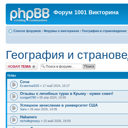
Форум 1001 Викторина
Список форумов
‹
Форумы о викторинах
‹
География и страноведение
География и странов
Новая тема
ТЕМЫ
Сочи
EcaterinaSSS
» 17 май 2024, 16:27
Отзывы о лечебных турах в Крыму - нужен совет!
soxiga4780
» 05 апр 2024, 14:55
Успешное зачисление в университет США
Sara
» 26 июн 2026, 14:05
Habanero
nichollegreasy
» 15 май 2026, 18:59