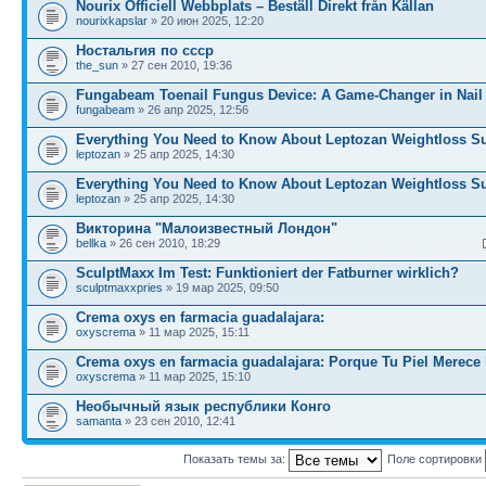
Nourix Officiell Webbplats – Beställ Direkt från Källan
nourixkapslar
» 20 июн 2025, 12:20
Ностальгия по ссср
the_sun
» 27 сен 2010, 19:36
Fungabeam Toenail Fungus Device: A Game-Changer in Nail
fungabeam
» 26 апр 2025, 12:56
Everything You Need to Know About Leptozan Weightloss S
leptozan
» 25 апр 2025, 14:30
Everything You Need to Know About Leptozan Weightloss S
leptozan
» 25 апр 2025, 14:30
Викторина "Малоизвестный Лондон"
bellka
» 26 сен 2010, 18:29
SculptMaxx Im Test: Funktioniert der Fatburner wirklich?
sculptmaxxpries
» 19 мар 2025, 09:50
Crema oxys en farmacia guadalajara:
oxyscrema
» 11 мар 2025, 15:11
Crema oxys en farmacia guadalajara: Porque Tu Piel Merece 
oxyscrema
» 11 мар 2025, 15:10
Необычный язык республики Конго
samanta
» 23 сен 2010, 12:41
Показать темы за:
Поле сортировки