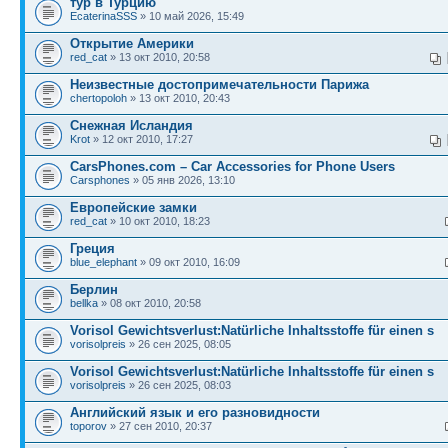
тур в Турцию
EcaterinaSSS
» 10 май 2026, 15:49
Открытие Америки
red_cat
» 13 окт 2010, 20:58
Неизвестные достопримечательности Парижа
chertopoloh
» 13 окт 2010, 20:43
Снежная Исландия
Krot
» 12 окт 2010, 17:27
CarsPhones.com – Car Accessories for Phone Users
Carsphones
» 05 янв 2026, 13:10
Европейские замки
red_cat
» 10 окт 2010, 18:23
Греция
blue_elephant
» 09 окт 2010, 16:09
Берлин
bellka
» 08 окт 2010, 20:58
Vorisol Gewichtsverlust:Natürliche Inhaltsstoffe für einen s
vorisolpreis
» 26 сен 2025, 08:05
Vorisol Gewichtsverlust:Natürliche Inhaltsstoffe für einen s
vorisolpreis
» 26 сен 2025, 08:03
Английский язык и его разновидности
toporov
» 27 сен 2010, 20:37