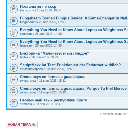
Ностальгия по ссср
the_sun
» 27 сен 2010, 19:36
Fungabeam Toenail Fungus Device: A Game-Changer in Nail
fungabeam
» 26 апр 2025, 12:56
Everything You Need to Know About Leptozan Weightloss S
leptozan
» 25 апр 2025, 14:30
Everything You Need to Know About Leptozan Weightloss S
leptozan
» 25 апр 2025, 14:30
Викторина "Малоизвестный Лондон"
bellka
» 26 сен 2010, 18:29
SculptMaxx Im Test: Funktioniert der Fatburner wirklich?
sculptmaxxpries
» 19 мар 2025, 09:50
Crema oxys en farmacia guadalajara:
oxyscrema
» 11 мар 2025, 15:11
Crema oxys en farmacia guadalajara: Porque Tu Piel Merece 
oxyscrema
» 11 мар 2025, 15:10
Необычный язык республики Конго
samanta
» 23 сен 2010, 12:41
Показать темы за:
Новая тема