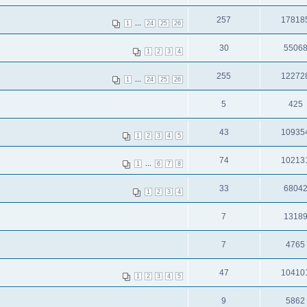
257
17818
...
1
24
25
26
30
5506
1
2
3
4
255
12272
...
1
24
25
26
5
425
43
10935
1
2
3
4
5
74
10213
...
1
6
7
8
33
6804
1
2
3
4
7
1318
7
4765
47
10410
1
2
3
4
5
9
5862