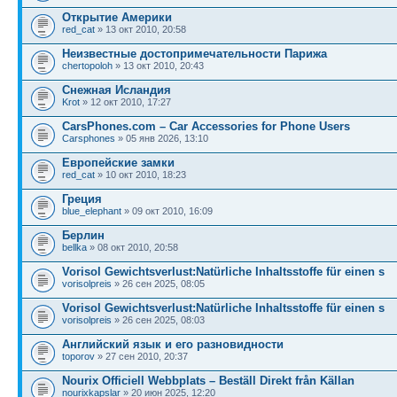
Открытие Америки
red_cat
» 13 окт 2010, 20:58
Неизвестные достопримечательности Парижа
chertopoloh
» 13 окт 2010, 20:43
Снежная Исландия
Krot
» 12 окт 2010, 17:27
CarsPhones.com – Car Accessories for Phone Users
Carsphones
» 05 янв 2026, 13:10
Европейские замки
red_cat
» 10 окт 2010, 18:23
Греция
blue_elephant
» 09 окт 2010, 16:09
Берлин
bellka
» 08 окт 2010, 20:58
Vorisol Gewichtsverlust:Natürliche Inhaltsstoffe für einen s
vorisolpreis
» 26 сен 2025, 08:05
Vorisol Gewichtsverlust:Natürliche Inhaltsstoffe für einen s
vorisolpreis
» 26 сен 2025, 08:03
Английский язык и его разновидности
toporov
» 27 сен 2010, 20:37
Nourix Officiell Webbplats – Beställ Direkt från Källan
nourixkapslar
» 20 июн 2025, 12:20