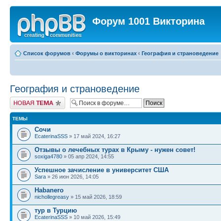
Форум 1001 Викторина
Список форумов
‹
Форумы о викторинах
‹
География и страноведение
География и страноведение
Новая тема
ТЕМЫ
Сочи
EcaterinaSSS
» 17 май 2024, 16:27
Отзывы о лечебных турах в Крыму - нужен совет!
soxiga4780
» 05 апр 2024, 14:55
Успешное зачисление в университет США
Sara
» 26 июн 2026, 14:05
Habanero
nichollegreasy
» 15 май 2026, 18:59
тур в Турцию
EcaterinaSSS
» 10 май 2026, 15:49