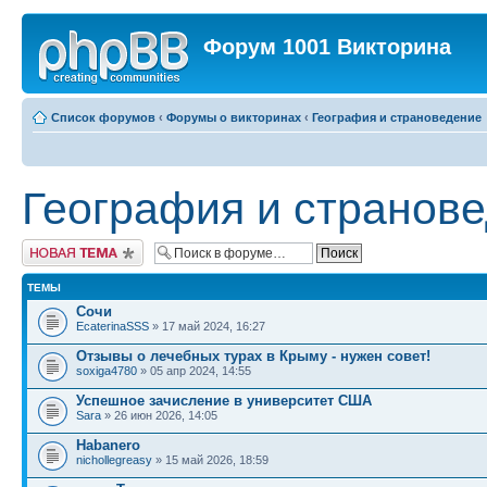
Форум 1001 Викторина
Список форумов
‹
Форумы о викторинах
‹
География и страноведение
География и странов
Новая тема
ТЕМЫ
Сочи
EcaterinaSSS
» 17 май 2024, 16:27
Отзывы о лечебных турах в Крыму - нужен совет!
soxiga4780
» 05 апр 2024, 14:55
Успешное зачисление в университет США
Sara
» 26 июн 2026, 14:05
Habanero
nichollegreasy
» 15 май 2026, 18:59