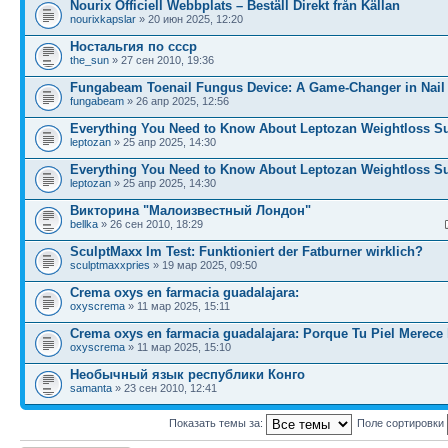
Nourix Officiell Webbplats – Beställ Direkt från Källan
nourixkapslar
» 20 июн 2025, 12:20
Ностальгия по ссср
the_sun
» 27 сен 2010, 19:36
Fungabeam Toenail Fungus Device: A Game-Changer in Nail
fungabeam
» 26 апр 2025, 12:56
Everything You Need to Know About Leptozan Weightloss S
leptozan
» 25 апр 2025, 14:30
Everything You Need to Know About Leptozan Weightloss S
leptozan
» 25 апр 2025, 14:30
Викторина "Малоизвестный Лондон"
bellka
» 26 сен 2010, 18:29
SculptMaxx Im Test: Funktioniert der Fatburner wirklich?
sculptmaxxpries
» 19 мар 2025, 09:50
Crema oxys en farmacia guadalajara:
oxyscrema
» 11 мар 2025, 15:11
Crema oxys en farmacia guadalajara: Porque Tu Piel Merece 
oxyscrema
» 11 мар 2025, 15:10
Необычный язык республики Конго
samanta
» 23 сен 2010, 12:41
Показать темы за:
Поле сортировки