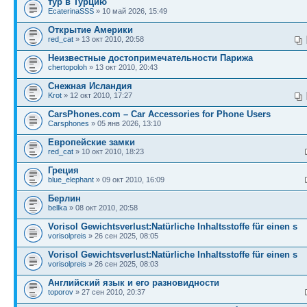
тур в Турцию
EcaterinaSSS
» 10 май 2026, 15:49
Открытие Америки
red_cat
» 13 окт 2010, 20:58
Неизвестные достопримечательности Парижа
chertopoloh
» 13 окт 2010, 20:43
Снежная Исландия
Krot
» 12 окт 2010, 17:27
CarsPhones.com – Car Accessories for Phone Users
Carsphones
» 05 янв 2026, 13:10
Европейские замки
red_cat
» 10 окт 2010, 18:23
Греция
blue_elephant
» 09 окт 2010, 16:09
Берлин
bellka
» 08 окт 2010, 20:58
Vorisol Gewichtsverlust:Natürliche Inhaltsstoffe für einen s
vorisolpreis
» 26 сен 2025, 08:05
Vorisol Gewichtsverlust:Natürliche Inhaltsstoffe für einen s
vorisolpreis
» 26 сен 2025, 08:03
Английский язык и его разновидности
toporov
» 27 сен 2010, 20:37