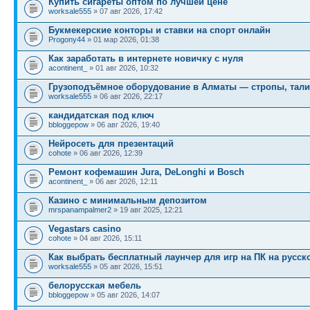
Купить сигареты оптом по лучшей цене
worksale555
» 07 авг 2026, 17:42
Букмекерские конторы и ставки на спорт онлайн
Progony44
» 01 мар 2026, 01:38
Как заработать в интернете новичку с нуля
acontinent_
» 01 авг 2026, 10:32
Грузоподъёмное оборудование в Алматы — стропы, тали
worksale555
» 06 авг 2026, 22:17
кандидатская под ключ
bbloggepow
» 06 авг 2026, 19:40
Нейросеть для презентаций
cohote
» 06 авг 2026, 12:39
Ремонт кофемашин Jura, DeLonghi и Bosch
acontinent_
» 06 авг 2026, 12:11
Казино с минимальным депозитом
mrspanampalmer2
» 19 авг 2025, 12:21
Vegastars casino
cohote
» 04 авг 2026, 15:11
Как выбрать бесплатный лаунчер для игр на ПК на русск
worksale555
» 05 авг 2026, 15:51
белорусская мебель
bbloggepow
» 05 авг 2026, 14:07