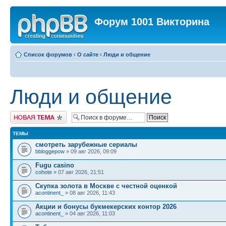
Форум 1001 Викторина
Список форумов
‹
О сайте
‹
Люди и общение
Люди и общение
Новая тема
ТЕМЫ
смотреть зарубежные сериалы
bbloggepow
» 09 авг 2026, 09:09
Fugu casino
cohote
» 07 авг 2026, 21:51
Скупка золота в Москве с честной оценкой
acontinent_
» 08 авг 2026, 11:43
Акции и бонусы букмекерских контор 2026
acontinent_
» 04 авг 2026, 11:03