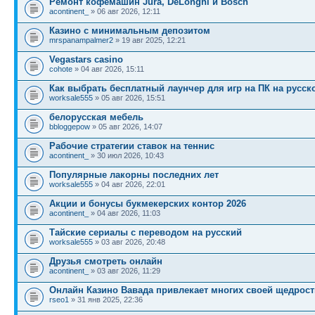
Ремонт кофемашин Jura, DeLonghi и Bosch
acontinent_
» 06 авг 2026, 12:11
Казино с минимальным депозитом
mrspanampalmer2
» 19 авг 2025, 12:21
Vegastars casino
cohote
» 04 авг 2026, 15:11
Как выбрать бесплатный лаунчер для игр на ПК на русск
worksale555
» 05 авг 2026, 15:51
белорусская мебель
bbloggepow
» 05 авг 2026, 14:07
Рабочие стратегии ставок на теннис
acontinent_
» 30 июл 2026, 10:43
Популярные лакорны последних лет
worksale555
» 04 авг 2026, 22:01
Акции и бонусы букмекерских контор 2026
acontinent_
» 04 авг 2026, 11:03
Тайские сериалы с переводом на русский
worksale555
» 03 авг 2026, 20:48
Друзья смотреть онлайн
acontinent_
» 03 авг 2026, 11:29
Онлайн Казино Вавада привлекает многих своей щедрос
rseo1
» 31 янв 2025, 22:36