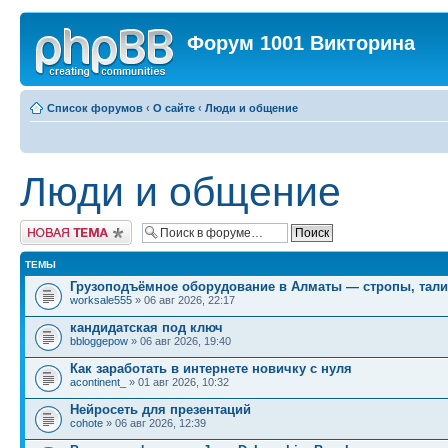
Форум 1001 Викторина
Список форумов
‹
О сайте
‹
Люди и общение
Люди и общение
Новая тема
ТЕМЫ
Грузоподъёмное оборудование в Алматы — стропы, тали
worksale555
» 06 авг 2026, 22:17
кандидатская под ключ
bbloggepow
» 06 авг 2026, 19:40
Как заработать в интернете новичку с нуля
acontinent_
» 01 авг 2026, 10:32
Нейросеть для презентаций
cohote
» 06 авг 2026, 12:39