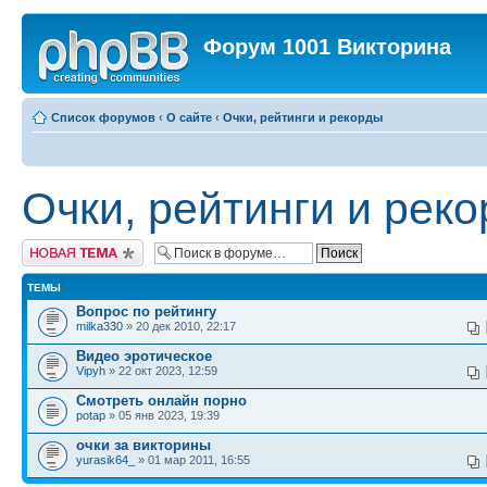
Форум 1001 Викторина
Список форумов
‹
О сайте
‹
Очки, рейтинги и рекорды
Очки, рейтинги и рек
Новая тема
ТЕМЫ
Вопрос по рейтингу
milka330
» 20 дек 2010, 22:17
Видео эротическое
Vipyh
» 22 окт 2023, 12:59
Смотреть онлайн порно
potap
» 05 янв 2023, 19:39
очки за викторины
yurasik64_
» 01 мар 2011, 16:55