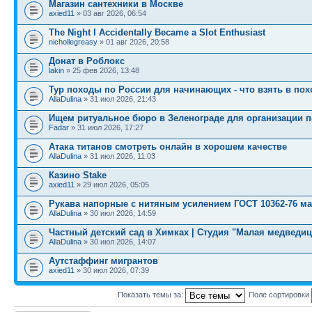
Магазин сантехники в Москве
axied11
» 03 авг 2026, 06:54
The Night I Accidentally Became a Slot Enthusiast
nichollegreasy
» 01 авг 2026, 20:58
Донат в Роблокс
lakin
» 25 фев 2026, 13:48
Тур походы по России для начинающих - что взять в пох
AllaDulina
» 31 июл 2026, 21:43
Ищем ритуальное бюро в Зеленограде для организации 
Fadar
» 31 июл 2026, 17:27
Атака титанов смотреть онлайн в хорошем качестве
AllaDulina
» 31 июл 2026, 11:03
Казино Stake
axied11
» 29 июл 2026, 05:05
Рукава напорные с нитяным усилением ГОСТ 10362-76 м
AllaDulina
» 30 июл 2026, 14:59
Частный детский сад в Химках | Студия "Малая медведиц
AllaDulina
» 30 июл 2026, 14:07
Аутстаффинг мигрантов
axied11
» 30 июл 2026, 07:39
Показать темы за:
Поле сортировки