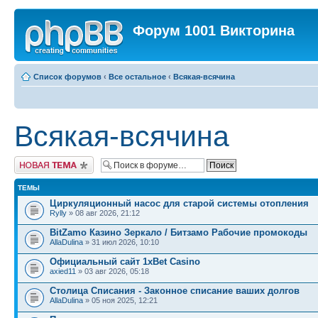
Форум 1001 Викторина
Список форумов
‹
Все остальное
‹
Всякая-всячина
Всякая-всячина
Новая тема
ТЕМЫ
Циркуляционный насос для старой системы отопления
Rylly
» 08 авг 2026, 21:12
BitZamo Казино Зеркало / Битзамо Рабочие промокоды
AllaDulina
» 31 июл 2026, 10:10
Официальный сайт 1xBet Casino
axied11
» 03 авг 2026, 05:18
Столица Списания - Законное списание ваших долгов
AllaDulina
» 05 ноя 2025, 12:21