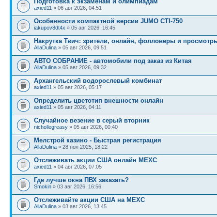
Подготовка к экзаменам и олимпиадам
axied11
» 06 авг 2026, 04:51
Особенности компактной версии JUMO CTI-750
iakupov8dt4x
» 05 авг 2026, 16:45
Накрутка Твич: зрители, онлайн, фолловеры и просмотр
AllaDulina
» 05 авг 2026, 09:51
АВТО СОБРАНИЕ - автомобили под заказ из Китая
AllaDulina
» 05 авг 2026, 09:32
Архангельский водорослевый комбинат
axied11
» 05 авг 2026, 05:17
Определить цветотип внешности онлайн
axied11
» 05 авг 2026, 04:11
Случайное везение в серый вторник
nichollegreasy
» 05 авг 2026, 00:40
Мелстрой казино - Быстрая регистрация
AllaDulina
» 28 ноя 2025, 18:22
Отслеживать акции США онлайн MEXC
axied11
» 04 авг 2026, 07:05
Где лучше окна ПВХ заказать?
Smokin
» 03 авг 2026, 16:56
Отслеживайте акции США на MEXC
AllaDulina
» 03 авг 2026, 13:45