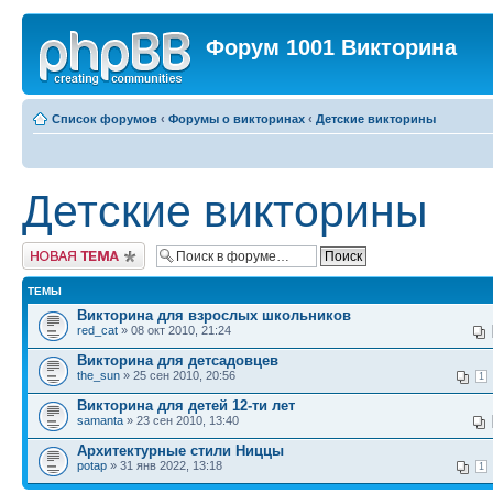
Форум 1001 Викторина
Список форумов
‹
Форумы о викторинах
‹
Детские викторины
Детские викторины
Новая тема
ТЕМЫ
Викторина для взрослых школьников
red_cat
» 08 окт 2010, 21:24
Викторина для детсадовцев
the_sun
» 25 сен 2010, 20:56
1
Викторина для детей 12-ти лет
samanta
» 23 сен 2010, 13:40
Архитектурные стили Ниццы
potap
» 31 янв 2022, 13:18
1