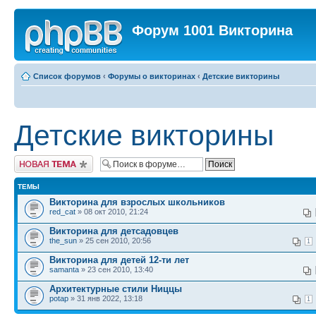
Форум 1001 Викторина
Список форумов
‹
Форумы о викторинах
‹
Детские викторины
Детские викторины
Новая тема
ТЕМЫ
Викторина для взрослых школьников
red_cat
» 08 окт 2010, 21:24
Викторина для детсадовцев
the_sun
» 25 сен 2010, 20:56
1
Викторина для детей 12-ти лет
samanta
» 23 сен 2010, 13:40
Архитектурные стили Ниццы
potap
» 31 янв 2022, 13:18
1