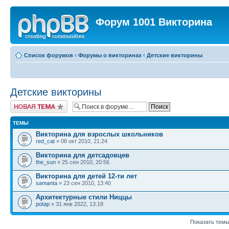
Форум 1001 Викторина
Список форумов
‹
Форумы о викторинах
‹
Детские викторины
Детские викторины
Новая тема
ТЕМЫ
Викторина для взрослых школьников
red_cat
» 08 окт 2010, 21:24
Викторина для детсадовцев
the_sun
» 25 сен 2010, 20:56
Викторина для детей 12-ти лет
samanta
» 23 сен 2010, 13:40
Архитектурные стили Ниццы
potap
» 31 янв 2022, 13:18
Показать темы