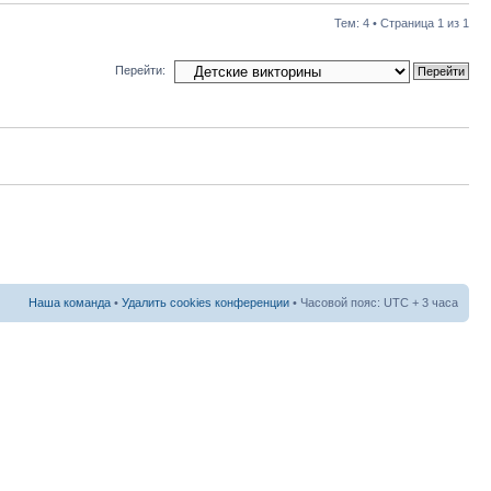
Тем: 4 • Страница
1
из
1
Перейти:
Наша команда
•
Удалить cookies конференции
• Часовой пояс: UTC + 3 часа