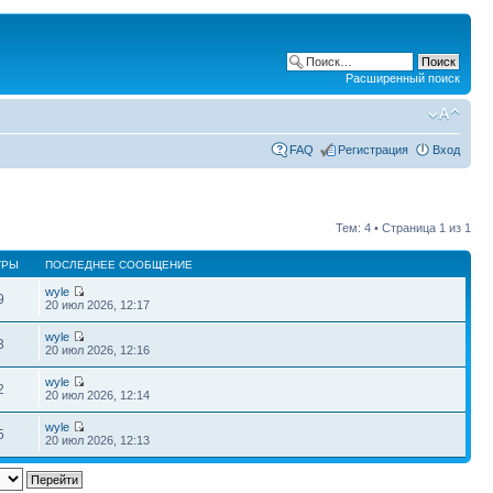
Расширенный поиск
FAQ
Регистрация
Вход
Тем: 4 • Страница
1
из
1
ТРЫ
ПОСЛЕДНЕЕ СООБЩЕНИЕ
wyle
9
20 июл 2026, 12:17
wyle
3
20 июл 2026, 12:16
wyle
2
20 июл 2026, 12:14
wyle
5
20 июл 2026, 12:13