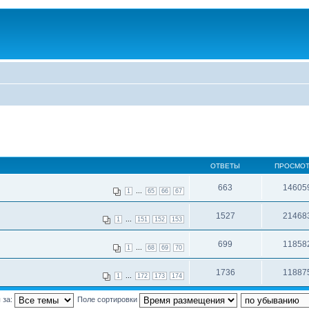
ОТВЕТЫ
ПРОСМО
663
14605
...
1
65
66
67
1527
21468
...
1
151
152
153
699
11858
...
1
68
69
70
1736
11887
...
1
172
173
174
 за:
Поле сортировки