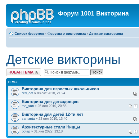
Форум 1001 Викторина
Список форумов
‹
Форумы о викторинах
‹
Детские викторины
Детские викторины
Новая тема
ТЕМЫ
Викторина для взрослых школьников
red_cat
» 08 окт 2010, 21:24
Викторина для детсадовцев
the_sun
» 25 сен 2010, 20:56
1
Викторина для детей 12-ти лет
samanta
» 23 сен 2010, 13:40
Архитектурные стили Ниццы
potap
» 31 янв 2022, 13:18
1