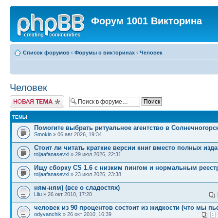
Форум 1001 Викторина
Список форумов
‹
Форумы о викторинах
‹
Человек
Человек
Новая тема
ТЕМЫ
Помогите выбрать ритуальное агентство в Солнечногорс
Smokin
» 06 авг 2026, 19:34
Стоит ли читать краткие версии книг вместо полных изд
toljaafanasevxi
» 29 июл 2026, 22:31
Ищу сборку CS 1.6 с низким пингом и нормальным реест
toljaafanasevxi
» 23 июл 2026, 23:38
ням-ням) (все о сладостях)
Lilu
» 26 окт 2010, 17:20
человек из 90 процентов состоит из жидкости (что мы пь
odyvanchik
» 26 окт 2010, 16:39
1