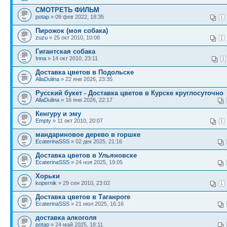
СМОТРЕТЬ ФИЛЬМ
potap
» 09 фев 2022, 18:35
1
Пирожок (моя собака)
zuzu
» 25 окт 2010, 10:08
1
Гигантская собака
Inna
» 14 окт 2010, 23:11
1
Доставка цветов в Подольске
AllaDulina
» 22 янв 2026, 23:35
Русский букет - Доставка цветов в Курске круглосуточно
AllaDulina
» 16 янв 2026, 22:17
Кенгуру и эму
Empty
» 11 окт 2010, 20:07
1
мандариновое дерево в горшке
EcaterinaSSS
» 02 дек 2025, 21:16
Доставка цветов в Ульяновске
EcaterinaSSS
» 24 ноя 2025, 19:05
Хорьки
kopernik
» 29 сен 2010, 23:02
1
Доставка цветов в Таганроге
EcaterinaSSS
» 21 июл 2025, 16:16
доставка алкоголя
potap
» 24 май 2025, 18:11