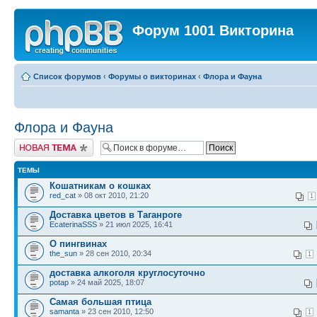
Форум 1001 Викторина
Список форумов
‹
Форумы о викторинах
‹
Флора и Фауна
Флора и Фауна
Новая тема
ТЕМЫ
Кошатникам о кошках
red_cat
» 08 окт 2010, 21:20
1
Доставка цветов в Таганроге
EcaterinaSSS
» 21 июл 2025, 16:41
О пингвинах
the_sun
» 28 сен 2010, 20:34
1
доставка алкоголя круглосуточно
potap
» 24 май 2025, 18:07
Самая большая птица
samanta
» 23 сен 2010, 12:50
1