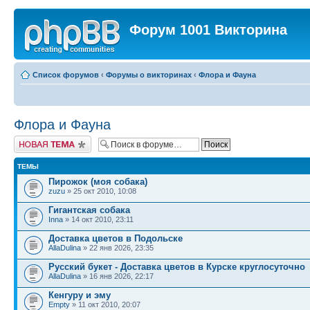
Форум 1001 Викторина
Список форумов
‹
Форумы о викторинах
‹
Флора и Фауна
Флора и Фауна
Новая тема
ТЕМЫ
Пирожок (моя собака)
zuzu
» 25 окт 2010, 10:08
Гигантская собака
Inna
» 14 окт 2010, 23:11
Доставка цветов в Подольске
AllaDulina
» 22 янв 2026, 23:35
Русский букет - Доставка цветов в Курске круглосуточно
AllaDulina
» 16 янв 2026, 22:17
Кенгуру и эму
Empty
» 11 окт 2010, 20:07