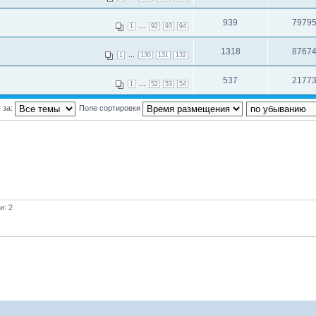
939
7979
...
1
92
93
94
1318
8767
...
1
130
131
132
537
2177
...
1
52
53
54
 за:
Поле сортировки
и: 2