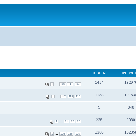
ОТВЕТЫ
ПРОСМО
1414
18297
...
1
140
141
142
1188
19163
...
1
117
118
119
5
348
228
1080
...
1
21
22
23
1366
10235
...
1
135
136
137