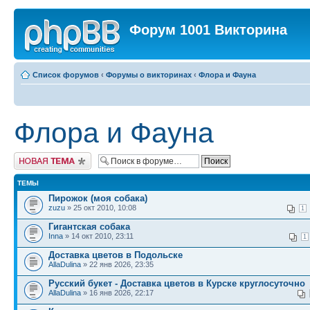
Форум 1001 Викторина
Список форумов
‹
Форумы о викторинах
‹
Флора и Фауна
Флора и Фауна
Новая тема
ТЕМЫ
Пирожок (моя собака)
zuzu
» 25 окт 2010, 10:08
1
Гигантская собака
Inna
» 14 окт 2010, 23:11
1
Доставка цветов в Подольске
AllaDulina
» 22 янв 2026, 23:35
Русский букет - Доставка цветов в Курске круглосуточно
AllaDulina
» 16 янв 2026, 22:17