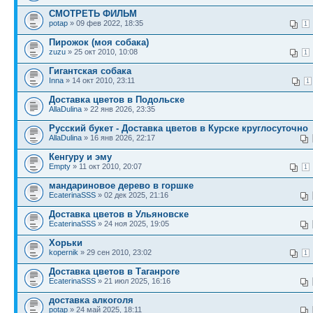
СМОТРЕТЬ ФИЛЬМ
potap
» 09 фев 2022, 18:35
1
Пирожок (моя собака)
zuzu
» 25 окт 2010, 10:08
1
Гигантская собака
Inna
» 14 окт 2010, 23:11
1
Доставка цветов в Подольске
AllaDulina
» 22 янв 2026, 23:35
Русский букет - Доставка цветов в Курске круглосуточно
AllaDulina
» 16 янв 2026, 22:17
Кенгуру и эму
Empty
» 11 окт 2010, 20:07
1
мандариновое дерево в горшке
EcaterinaSSS
» 02 дек 2025, 21:16
Доставка цветов в Ульяновске
EcaterinaSSS
» 24 ноя 2025, 19:05
Хорьки
kopernik
» 29 сен 2010, 23:02
1
Доставка цветов в Таганроге
EcaterinaSSS
» 21 июл 2025, 16:16
доставка алкоголя
potap
» 24 май 2025, 18:11