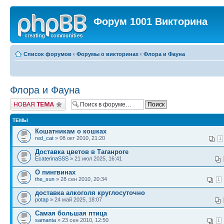
Форум 1001 Викторина
Список форумов
‹
Форумы о викторинах
‹
Флора и Фауна
Флора и Фауна
Новая тема
ТЕМЫ
Кошатникам о кошках
red_cat
» 08 окт 2010, 21:20
1
Доставка цветов в Таганроге
EcaterinaSSS
» 21 июл 2025, 16:41
О пингвинах
the_sun
» 28 сен 2010, 20:34
1
доставка алкоголя круглосуточно
potap
» 24 май 2025, 18:07
Самая большая птица
samanta
» 23 сен 2010, 12:50
1