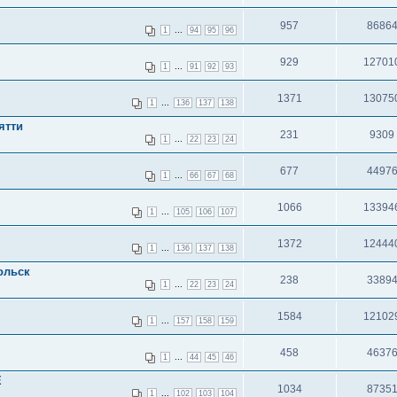
957
8686
...
1
94
95
96
929
12701
...
1
91
92
93
1371
13075
...
1
136
137
138
ятти
231
9309
...
1
22
23
24
677
4497
...
1
66
67
68
1066
13394
...
1
105
106
107
1372
12444
...
1
136
137
138
ольск
238
3389
...
1
22
23
24
1584
12102
...
1
157
158
159
458
4637
...
1
44
45
46
Е
1034
8735
...
1
102
103
104