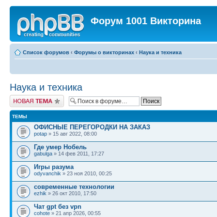
Форум 1001 Викторина
Список форумов
‹
Форумы о викторинах
‹
Наука и техника
Наука и техника
Новая тема
ТЕМЫ
ОФИСНЫЕ ПЕРЕГОРОДКИ НА ЗАКАЗ
potap
» 15 авг 2022, 08:00
Где умер Нобель
gabulga
» 14 фев 2011, 17:27
Игры разума
odyvanchik
» 23 ноя 2010, 00:25
современные технологии
ezhik
» 26 окт 2010, 17:50
Чат gpt без vpn
cohote
» 21 апр 2026, 00:55