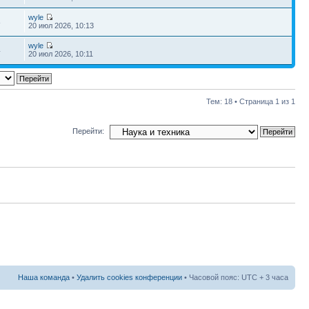
wyle
8
20 июл 2026, 10:13
wyle
4
20 июл 2026, 10:11
Тем: 18 • Страница
1
из
1
Перейти:
Наша команда
•
Удалить cookies конференции
• Часовой пояс: UTC + 3 часа