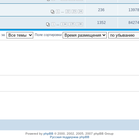
236
1397
...
1
22
23
24
1352
8427
...
1
134
135
136
 за:
Поле сортировки
Powered by
phpBB
© 2000, 2002, 2005, 2007 phpBB Group
Русская поддержка phpBB