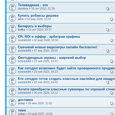
Телевидение - зло
dorohov
» 15 окт 2010, 21:20
1
Купить робаксы дешево
lakin
» 02 мар 2026, 12:37
Беларусь и выборы
bellka
» 12 окт 2010, 18:27
1
CR, ROI и оффер - арбитраж трафика
sonnick84
» 02 мар 2026, 10:50
Скачивай новые видеоигры онлайн бесплатно!
sonnick84
» 07 янв 2024, 20:05
1
Светодиодные экраны - широкий выбор
sonnick84
» 27 ноя 2025, 10:37
Как сегодня возможно будет найти проверенного продав
sonnick84
» 25 ноя 2023, 16:23
Кто сегодня готов создать классные наклейки для квадр
sonnick84
» 10 ноя 2023, 16:44
1
Хотите приобрести классные сувениры по хорошей стои
sonnick84
» 30 сен 2023, 12:12
доставка
potap
» 26 июн 2025, 11:02
тема
potap
» 24 май 2025, 14:09