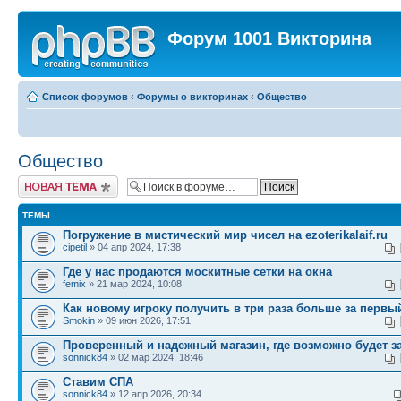
Форум 1001 Викторина
Список форумов
‹
Форумы о викторинах
‹
Общество
Общество
Новая тема
ТЕМЫ
Погружение в мистический мир чисел на ezoterikalaif.ru
cipetil
» 04 апр 2024, 17:38
Где у нас продаются москитные сетки на окна
femix
» 21 мар 2024, 10:08
Как новому игроку получить в три раза больше за первы
Smokin
» 09 июн 2026, 17:51
Проверенный и надежный магазин, где возможно будет з
sonnick84
» 02 мар 2024, 18:46
Ставим СПА
sonnick84
» 12 апр 2026, 20:34