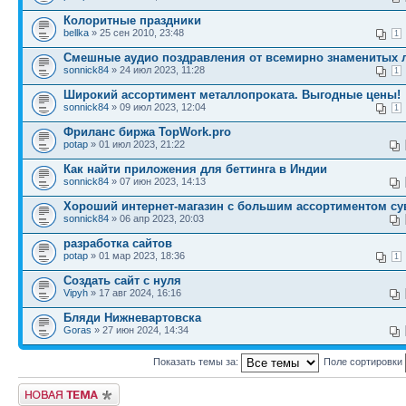
Колоритные праздники
bellka
» 25 сен 2010, 23:48
1
Смешные аудио поздравления от всемирно знаменитых 
sonnick84
» 24 июл 2023, 11:28
1
Широкий ассортимент металлопроката. Выгодные цены!
sonnick84
» 09 июл 2023, 12:04
1
Фриланс биржа TopWork.pro
potap
» 01 июл 2023, 21:22
Как найти приложения для беттинга в Индии
sonnick84
» 07 июн 2023, 14:13
Хороший интернет-магазин с большим ассортиментом с
sonnick84
» 06 апр 2023, 20:03
разработка сайтов
potap
» 01 мар 2023, 18:36
1
Создать сайт с нуля
Vipyh
» 17 авг 2024, 16:16
Бляди Нижневартовска
Goras
» 27 июн 2024, 14:34
Показать темы за:
Поле сортировки
Новая тема