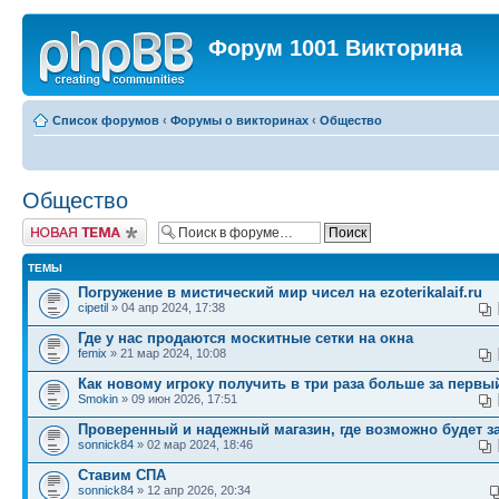
Форум 1001 Викторина
Список форумов
‹
Форумы о викторинах
‹
Общество
Общество
Новая тема
ТЕМЫ
Погружение в мистический мир чисел на ezoterikalaif.ru
cipetil
» 04 апр 2024, 17:38
Где у нас продаются москитные сетки на окна
femix
» 21 мар 2024, 10:08
Как новому игроку получить в три раза больше за первы
Smokin
» 09 июн 2026, 17:51
Проверенный и надежный магазин, где возможно будет з
sonnick84
» 02 мар 2024, 18:46
Ставим СПА
sonnick84
» 12 апр 2026, 20:34