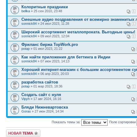
Колоритные праздники
bellka
» 25 сен 2010, 23:48
1
Смешные аудио поздравления от всемирно знаменитых 
sonnick84
» 24 июл 2023, 11:28
1
Широкий ассортимент металлопроката. Выгодные цены!
sonnick84
» 09 июл 2023, 12:04
1
Фриланс биржа TopWork.pro
potap
» 01 июл 2023, 21:22
Как найти приложения для беттинга в Индии
sonnick84
» 07 июн 2023, 14:13
Хороший интернет-магазин с большим ассортиментом с
sonnick84
» 06 апр 2023, 20:03
разработка сайтов
potap
» 01 мар 2023, 18:36
1
Создать сайт с нуля
Vipyh
» 17 авг 2024, 16:16
Бляди Нижневартовска
Goras
» 27 июн 2024, 14:34
Показать темы за:
Поле сортировки
Новая тема