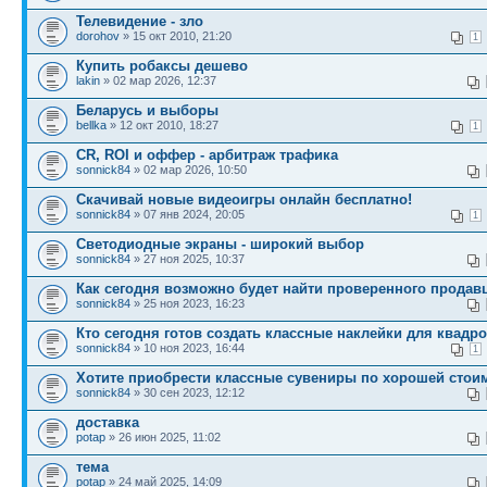
Телевидение - зло
dorohov
» 15 окт 2010, 21:20
1
Купить робаксы дешево
lakin
» 02 мар 2026, 12:37
Беларусь и выборы
bellka
» 12 окт 2010, 18:27
1
CR, ROI и оффер - арбитраж трафика
sonnick84
» 02 мар 2026, 10:50
Скачивай новые видеоигры онлайн бесплатно!
sonnick84
» 07 янв 2024, 20:05
1
Светодиодные экраны - широкий выбор
sonnick84
» 27 ноя 2025, 10:37
Как сегодня возможно будет найти проверенного продав
sonnick84
» 25 ноя 2023, 16:23
Кто сегодня готов создать классные наклейки для квадр
sonnick84
» 10 ноя 2023, 16:44
1
Хотите приобрести классные сувениры по хорошей стои
sonnick84
» 30 сен 2023, 12:12
доставка
potap
» 26 июн 2025, 11:02
тема
potap
» 24 май 2025, 14:09